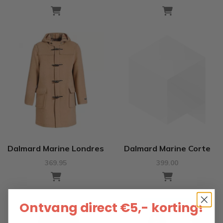
Dalmard Marine Londres
Dalmard Marine Corte
369.95
399.00
Ontvang direct €5,- korting!