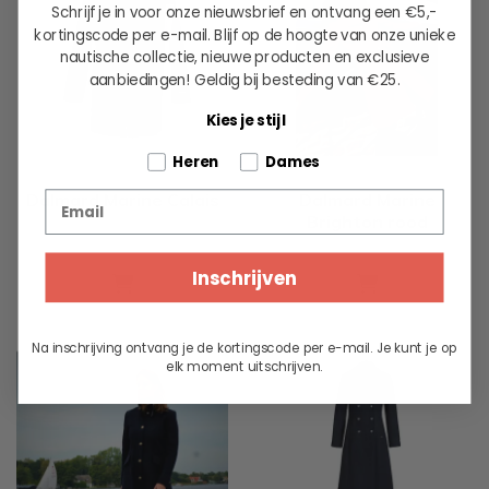
Schrijf je in voor onze nieuwsbrief en ontvang een €5,-
kortingscode per e-mail. Blijf op de hoogte van onze unieke
nautische collectie, nieuwe producten en exclusieve
aanbiedingen!
Geldig bij besteding van €25.
Kies je stijl
Tell us about your pets
Heren
Dames
Email
Dalmard Marine Calais
Dalmard Marine
Brighton rood
439.00
449.00
Inschrijven
Na inschrijving ontvang je de kortingscode per e-mail. Je kunt je op
elk moment uitschrijven.