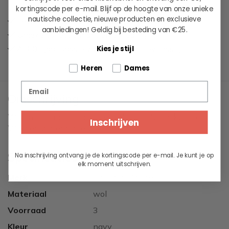
kortingscode per e-mail. Blijf op de hoogte van onze unieke
nautische collectie, nieuwe producten en exclusieve
Leveren binnen 2 werkdagen
aanbiedingen!
Geldig bij besteding van €25.
Unieke collectie maritieme kleding
Al 60+ jaar passie voor maritieme levensstijl
Kies je stijl
Tell us about your pets
Heren
Dames
Email
Omschrijving
Wollen jasje met diagonale ritssluiting. Zware kwaliteit.
Inschrijven
Wind en waterdichte wol.
Specificaties
Na inschrijving ontvang je de kortingscode per e-mail. Je kunt je op
elk moment uitschrijven.
Merk
Dalmard Marine
Materiaal
wol
Voorraad
3
Kleur
navy