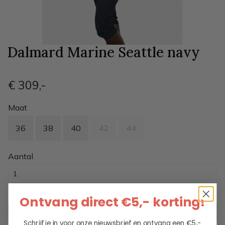
Dalmard Marine Seattle
navy
€ 309
,-
Maat
36
38
40
42
44
Aantal
Ontvang direct €5,- korting!
KIES EEN OPTIE
Schrijf je in voor onze nieuwsbrief en ontvang een €5,-