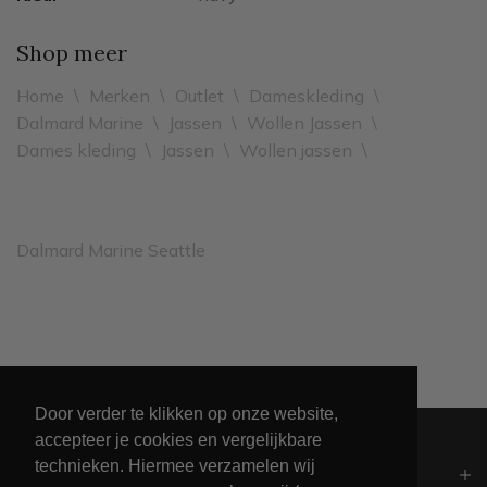
Shop meer
Home
\
Merken
\
Outlet
\
Dameskleding
\
Dalmard Marine
\
Jassen
\
Wollen Jassen
\
Dames kleding
\
Jassen
\
Wollen jassen
\
Dalmard Marine Seattle
Leveren binnen 2 werkdagen
Door verder te klikken op onze website,
accepteer je cookies en vergelijkbare
technieken. Hiermee verzamelen wij
Algemeen