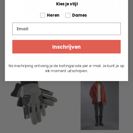
Kies je stijl
Tell us about your pets
Heren
Dames
Email
Henri Lloyd Elite Spray
Henri Lloyd Elite Spray
Mid Therm Salopette
Midtherm Jacket
Inschrijven
149.95
149.95
Na inschrijving ontvang je de kortingscode per e-mail. Je kunt je op
elk moment uitschrijven.