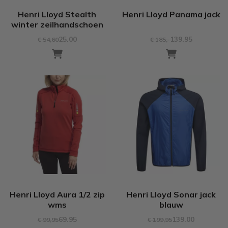
Henri Lloyd Stealth
Henri Lloyd Panama jack
winter zeilhandschoen
25.00
139.95
€ 54
,60
€ 185
,-
Henri Lloyd Aura 1/2 zip
Henri Lloyd Sonar jack
wms
blauw
69.95
139.00
€ 99
,95
€ 199
,95