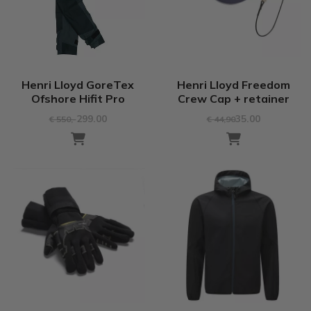
Henri Lloyd GoreTex
Henri Lloyd Freedom
Ofshore Hifit Pro
Crew Cap + retainer
299.00
35.00
€ 550
,-
€ 44
,90