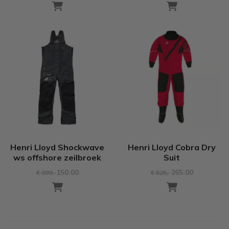
Henri Lloyd Shockwave
Henri Lloyd Cobra Dry
ws offshore zeilbroek
Suit
150.00
265.00
€ 399
,-
€ 525
,-