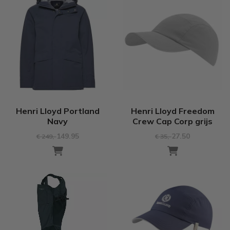
Henri Lloyd Portland
Henri Lloyd Freedom
Navy
Crew Cap Corp grijs
149.95
27.50
€ 249
,-
€ 35
,-