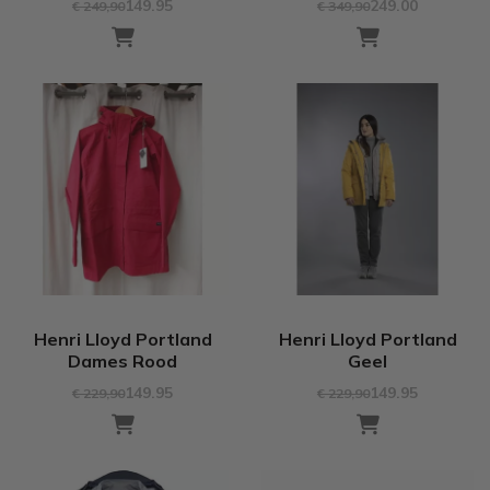
149.95
249.00
€ 249
,90
€ 349
,90
Henri Lloyd Portland
Henri Lloyd Portland
Dames Rood
Geel
149.95
149.95
€ 229
,90
€ 229
,90