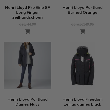
Henri Lloyd Pro Grip SF
Henri Lloyd Portland
Long Finger
Burned Orange
zeilhandschoen
44.90
149.95
€ 50
,-
€ 249
,90
Henri Lloyd Portland
Henri Lloyd Freedom
Dames Navy
zeiljas dames black