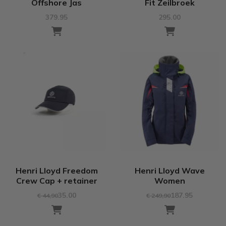
Offshore Jas
Fit Zeilbroek
379.95
295.00
Henri Lloyd Freedom
Henri Lloyd Wave
Crew Cap + retainer
Women
35.00
187.95
€ 44
,90
€ 249
,90