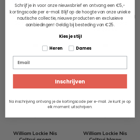
Schrijf je in voor onze nieuwsbrief en ontvang een €5,-
kortingscode per e-mail. Blijf op de hoogte van onze unieke
Camplin Coltrui Mulliner
Fisherman out of Ireland
nautische collectie, nieuwe producten en exclusieve
Gemeleerd Blauw
Coltrui Gemeleerd
aanbiedingen!
Geldig bij besteding van €25.
Turquoise
Kies je stijl
212.50
188.75
Tell us about your pets
Heren
Dames
Email
Inschrijven
Na inschrijving ontvang je de kortingscode per e-mail. Je kunt je op
elk moment uitschrijven.
William Lockie Nis
William Lockie Nis
Coltrui groen
Coltrui blauw