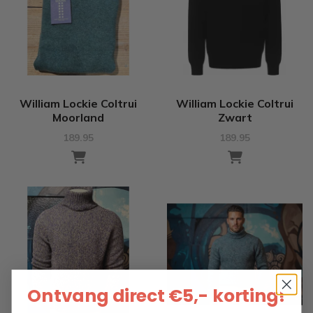
William Lockie Coltrui
William Lockie Coltrui
Moorland
Zwart
189.95
189.95
Ontvang direct €5,- korting!