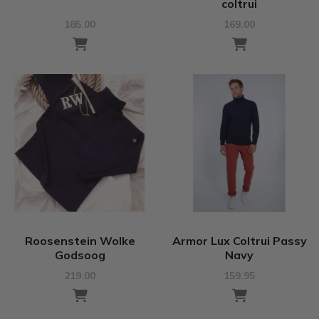
coltrui
185.00
169.00
Roosenstein Wolke
Armor Lux Coltrui Passy
Godsoog
Navy
219.00
159.95