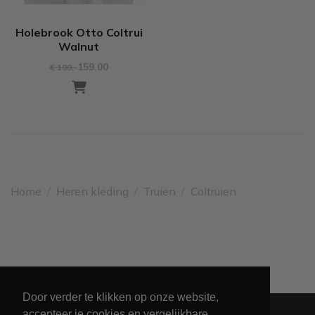
Holebrook Otto Coltrui
Walnut
159.00
€ 199
,-
Home
/
Heren kleding
/
Truien
/
Coltruien
Leveren binnen 2 werkdagen
Door verder te klikken op onze website,
accepteer je cookies en vergelijkbare