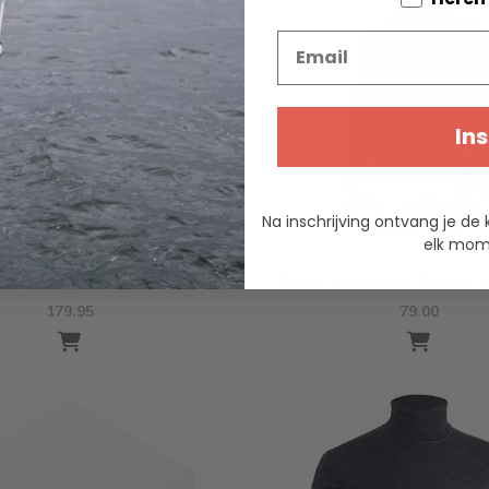
Email
Ins
Na inschrijving ontvang je de 
elk mome
Lockie Nis Coltrui Oatmeal
Armor Lux Ferel Coltrui 
179.95
79.00