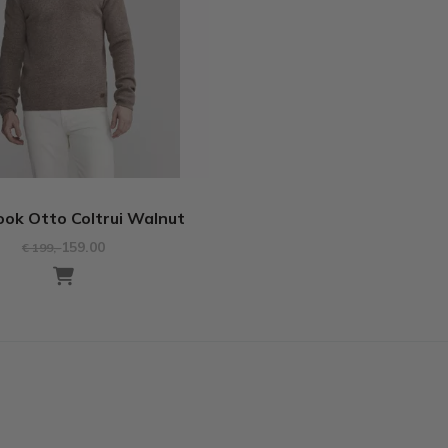
ook Otto Coltrui Walnut
159.00
€ 199
,-