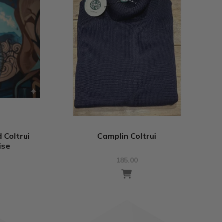
 Coltrui
Camplin Coltrui
ise
185.00