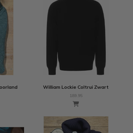
Moorland
William Lockie Coltrui Zwart
189.95