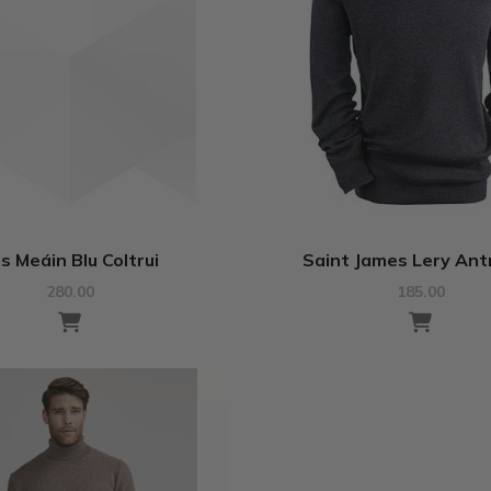
is Meáin Blu Coltrui
Saint James Lery Ant
280.00
185.00