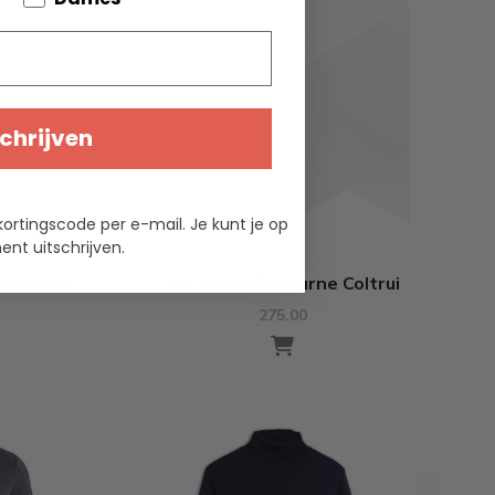
chrijven
kortingscode per e-mail. Je kunt je op
nt uitschrijven.
antraciet
Inis Meáin Nocturne Coltrui
275.00