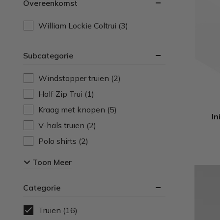
Overeenkomst
William Lockie Coltrui
(3)
Subcategorie
Windstopper truien
(2)
Half Zip Trui
(1)
Kraag met knopen
(5)
In
V-hals truien
(2)
Polo shirts
(2)
Kabeltrui
(3)
Toon Meer
Ronde hals truien
(29)
Categorie
Polo kraag
(4)
Kraag met rits
(24)
Truien
(16)
Coltruien
(16)