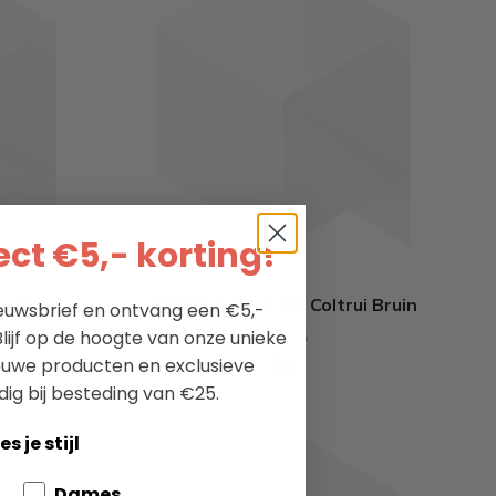
ct €5,- korting!
ui blauw
William Lockie Nis Coltrui Bruin
nieuwsbrief en ontvang een €5,-
lijf op de hoogte van onze unieke
179.95
ieuwe producten en exclusieve
dig bij besteding van €25.
es je stijl
bout your pets
Dames