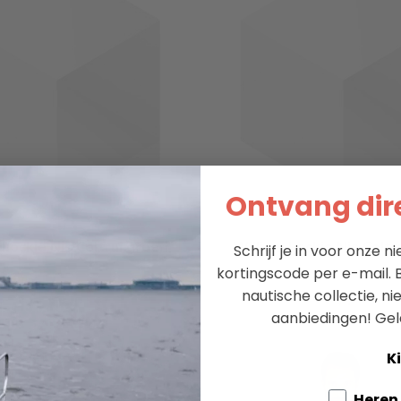
Ontvang dire
 Lockie Nis Coltrui groen
William Lockie Nis Coltr
Schrijf je in voor onze 
kortingscode per e-mail. B
179.95
179.95
nautische collectie, n
aanbiedingen!
Gel
Ki
Tell us a
Heren