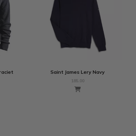
raciet
Saint James Lery Navy
185.00