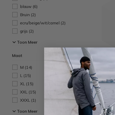
blauw
(6)
Bruin
(2)
ecru/beige/wit/camel
(2)
grijs
(2)
groen
(3)
Toon Meer
zwart
(1)
Maat
M
(14)
William
L
(15)
XL
(15)
XXL
(15)
XXXL
(1)
48
(2)
Toon Meer