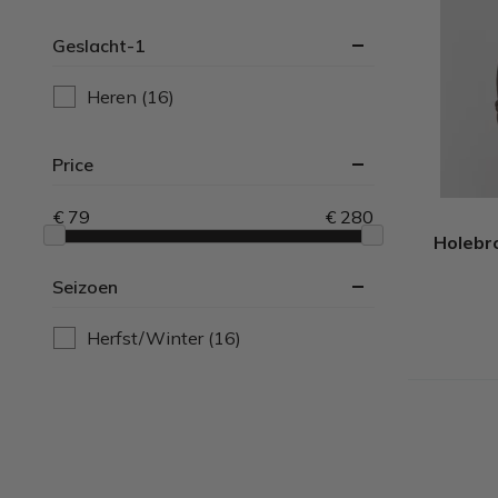
Schipperstruien
(5)
Geslacht-1
Windstoppers
(4)
Heren
(16)
Price
€ 79
€ 280
Holebr
Seizoen
Herfst/Winter
(16)