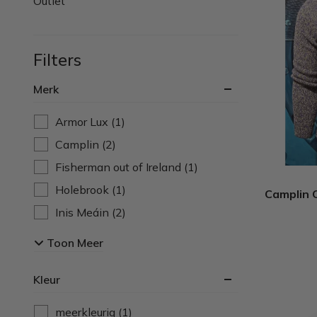
Outlet
Filters
Merk
Armor Lux
(1)
Camplin
(2)
Fisherman out of Ireland
(1)
Holebrook
(1)
Camplin C
Inis Meáin
(2)
Saint James
(2)
Toon Meer
William Lockie
(7)
Kleur
meerkleurig
(1)