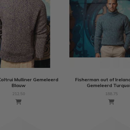
oltrui Mulliner Gemeleerd
Fisherman out of Ireland
Blauw
Gemeleerd Turquo
212.50
188.75