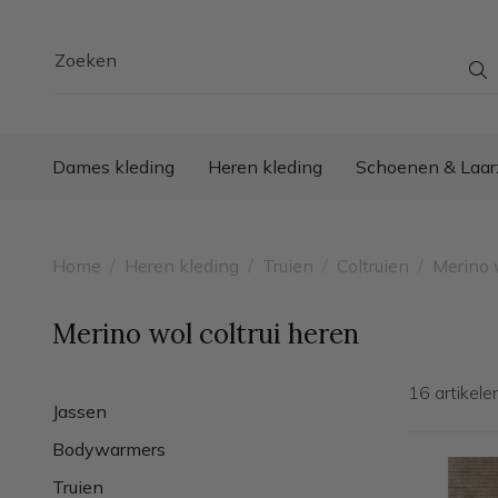
Zoeken
Dames kleding
Heren kleding
Schoenen & Laar
Home
/
Heren kleding
/
Truien
/
Coltruien
/
Merino 
Merino wol coltrui heren
16 artikel
Jassen
Bodywarmers
Truien