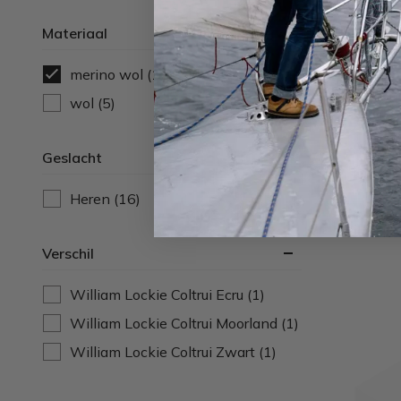
Materiaal
merino wol
(16)
wol
(5)
Geslacht
Heren
(16)
William 
Verschil
William Lockie Coltrui Ecru
(1)
William Lockie Coltrui Moorland
(1)
William Lockie Coltrui Zwart
(1)