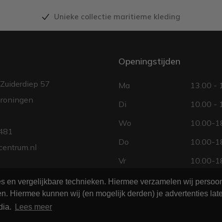
Unieke collectie maritieme kleding
Openingstijden
Zuiderdiep 57
Ma
13.00 - 
roningen
Di
10.00 - 
Wo
10.00-18
481
Do
10.00-18
centrum.nl
Vr
10.00-18
Za
10.00 - 
ies en vergelijkbare technieken. Hiermee verzamelen wij perso
n. Hiermee kunnen wij (en mogelijk derden) je advertenties late
Zo
gesloten
dia.
Lees meer