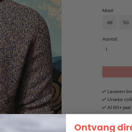
Maat
48
50
Aantal
Leveren bi
Unieke coll
Al 60+ jaar 
Ontvang dire