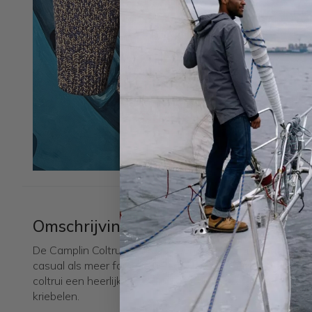
Omschrijving
De Camplin Coltrui Mulliner is een stijlvolle en comfortabe
casual als meer formele gelegenheden. Gemaakt van 10
coltrui een heerlijk gevoel op de huid en zorgt het voor
kriebelen.