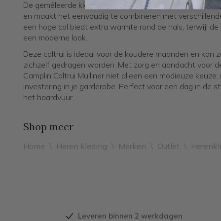
De gemêleerde kleurstelling in koningsblauw met grijs gee
en maakt het eenvoudig te combineren met verschillend
een hoge col biedt extra warmte rond de hals, terwijl de
een moderne look.
Deze coltrui is ideaal voor de koudere maanden en kan z
zichzelf gedragen worden. Met zorg en aandacht voor det
Camplin Coltrui Mulliner niet alleen een modieuze keuz
investering in je garderobe. Perfect voor een dag in de s
het haardvuur.
Shop meer
Home
\
Heren kleding
\
Merken
\
Outlet
\
Herenkl
Leveren binnen 2 werkdagen