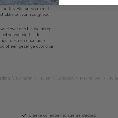
ft de trui een luxe uitstraling
Kleur
e outfits. Het ontwerp met
 strakke pasvorm zorgt voor
owel over een blouse als op
ail vervaardigd, is de
e, maar ook een duurzame
tad of een gezellige avond bij
eding
\
Camplin
\
Truien
\
Coltruien
\
Merino wol
\
Truie
Unieke collectie maritieme kleding