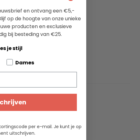
nieuwsbrief en ontvang een €5,-
lijf op de hoogte van onze unieke
ieuwe producten en exclusieve
dig bij besteding van €25.
es je stijl
bout your pets
Dames
ties
chrijven
Camplin
100% merino wol
kortingscode per e-mail. Je kunt je op
nt uitschrijven.
5