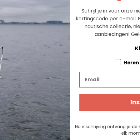
Schrijf je in voor onze 
kortingscode per e-mail. B
nautische collectie, n
aanbiedingen!
Gel
Ki
Tell us a
Heren
Email
Specifica
Ins
le trui, perfect voor zowel
Merk
0% merinowol, biedt deze
Materiaal
 optimale warmte zonder te
Na inschrijving ontvang je de 
elk mome
Voorraad