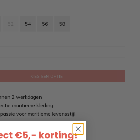
52
54
56
58
KIES EEN OPTIE
nnen 2 werkdagen
ectie maritieme kleding
passie voor maritieme levensstijl
ct €5,- korting!