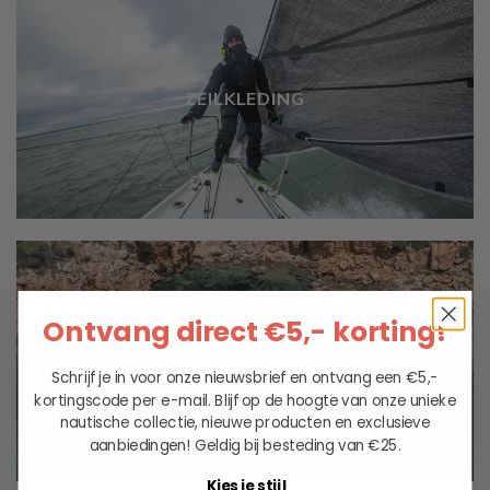
ZEILKLEDING
Ontvang direct €5,- korting!
WATERSPORT
Schrijf je in voor onze nieuwsbrief en ontvang een €5,-
kortingscode per e-mail. Blijf op de hoogte van onze unieke
nautische collectie, nieuwe producten en exclusieve
aanbiedingen!
Geldig bij besteding van €25.
Kies je stijl