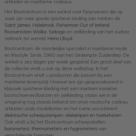
artikelen en maritieme cadeaus.
Het Bootcentrum is een winkel voor fijnproevers die op
zoek zijn naar goede sportieve kleding van merken als
Saint James
,
Holebrook
,
Fisherman Out of Ireland
,
Roosenstein Wolke
,
Sebago
en zeilkleding van het oudste
zeilmerk ter wereld,
Henri Llloyd
.
Bootcentrum, de noordelijke specialist in maritieme mode
en lifestyle. Sinds 1960 aan het Gedempte Zuiderdiep. De
winkel is zes dagen per week geopend. Een groot deel van
de collectie vindt u ook op deze webshop. In het
Bootcentrum vindt u producten die passen bij een
maritieme levensstijl. Hoewel we zijn gespecialiseerd in
klassiek sportieve kleding met een maritiem karakter,
bootschoenen/laarzen en zeilkleding, staan we in de
omgeving nog steeds bekend om onze nautische cadeau
artikelen zoals modelboten en het ruime assortiment
elektrische scheepslampen
,
olielampen en toebehoren
.
Ook vindt u bij het Bootcentrum scheepsbellen,
barometers, thermometers en hygrometers
van
verschillende formaten.