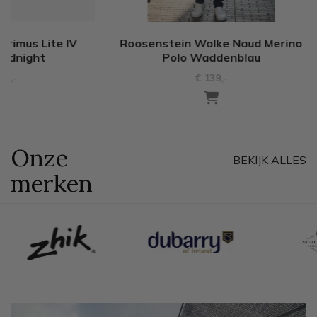
Saint James Meridame
Bay Road Merino
pigment/neige
He
€ 95
,-
€ 
Onze
BEKIJK ALLES
merken