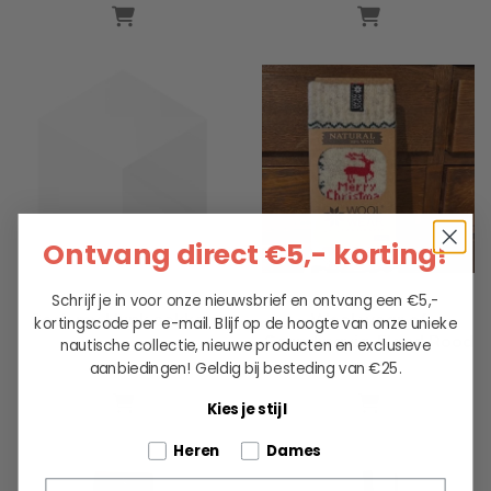
Ontvang direct €5,- korting!
Schrijf je in voor onze nieuwsbrief en ontvang een €5,-
Sock my Hunk sokken
Wool wear of
kortingscode per e-mail. Blijf op de hoogte van onze unieke
Scandinavia-Eland Rood
nautische collectie, nieuwe producten en exclusieve
aanbiedingen!
Geldig bij besteding van €25.
12.95
17.25
Kies je stijl
Tell us about your pets
Heren
Dames
Email