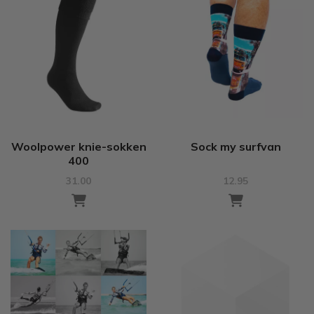
Woolpower knie-sokken
Sock my surfvan
400
31.00
12.95