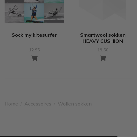
Sock my kitesurfer
Smartwool sokken
HEAVY CUSHION
12.95
19.50
Home
/
Accessoires
/
Wollen sokken