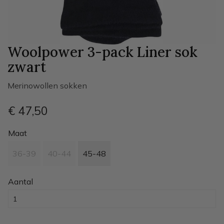
Woolpower 3-pack Liner sok
zwart
Merinowollen sokken
€ 47
,50
Maat
36-39
40-44
45-48
Aantal