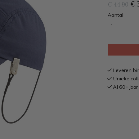
€ 
€ 44
,90
Aantal
Leveren bi
Unieke coll
Al 60+ jaar 