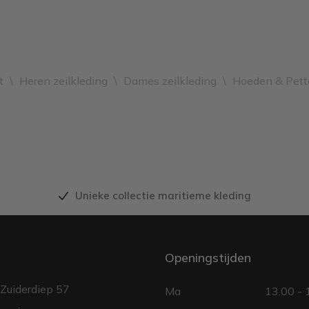
t
\
Heren zeilkleding
\
Dames zeilkleding
\
Hoeden & Pett
Unieke collectie maritieme kleding
Openingstijden
Zuiderdiep 57
Ma
13.00 - 