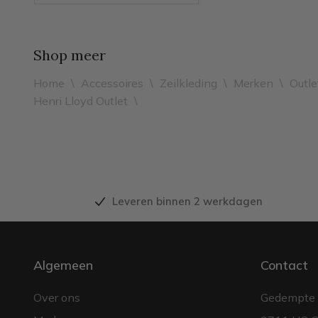
Shop meer
Home
\
Accessoires
\
Zeilkleding
\
Merken
\
Outle
Henri Lloyd Outlet
\
Leveren binnen 2 werkdagen
Algemeen
Contact
Over ons
Gedempte 