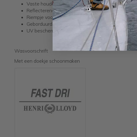
Vaste houder om de cap vast te houden
Reflecterende rand in klep
Riempje voor het instellen van de maat
Geborduurd logo aan de voorzijde
UV bescherming
Wasvoorschrift
Met een doekje schoonmaken