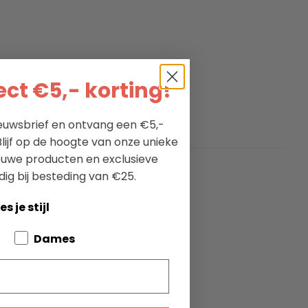
ct €5,- korting!
nieuwsbrief en ontvang een €5,-
lijf op de hoogte van onze unieke
ieuwe producten en exclusieve
dig bij besteding van €25.
ties
es je stijl
Henri Lloyd
-
bout your pets
Dames
0
navy