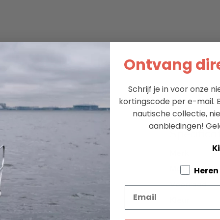
Ontvang dire
Schrijf je in voor onze 
kortingscode per e-mail. B
nautische collectie, n
aanbiedingen!
Gel
Specifica
Ki
Merk
 het extra voordeel van een
Materiaal
Tell us a
Heren
Voorraad
Email
Kleur