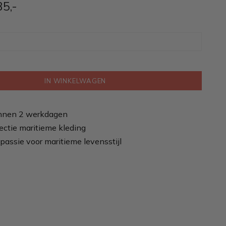
35
,-
IN WINKELWAGEN
nnen 2 werkdagen
ectie maritieme kleding
passie voor maritieme levensstijl