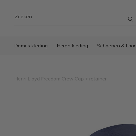
Zoeken
Dames kleding
Heren kleding
Schoenen & Laar
Henri Lloyd Freedom Crew Cap + retainer