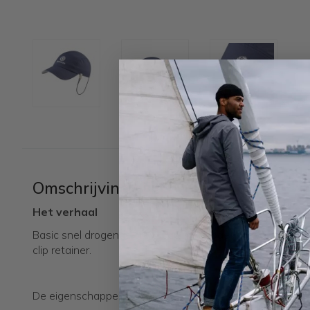
Omschrijving
Het verhaal
Basic snel drogende crew cap met hoge SPF waarde met
clip retainer.
De eigenschappen