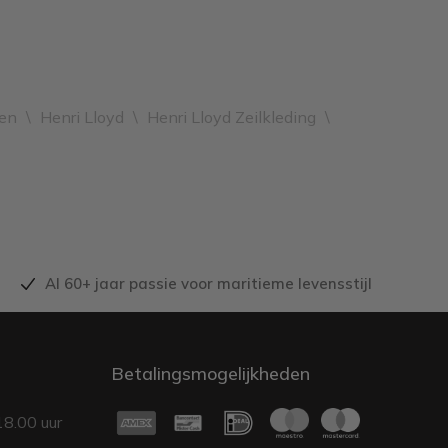
en
\
Henri Lloyd
\
Henri Lloyd Zeilkleding
\
Al 60+ jaar passie voor maritieme levensstijl
Betalingsmogelijkheden
18.00 uur