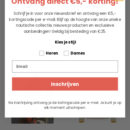
Ontvang direct €5,- korting!
Schrijf je in voor onze nieuwsbrief en ontvang een €5,-
kortingscode per e-mail. Blijf op de hoogte van onze unieke
nautische collectie, nieuwe producten en exclusieve
aanbiedingen!
Geldig bij besteding van €25.
Dale of Norway Vilja
Dale of Norway
sweater blauw
Skarstind 1879
Kies je stijl
299.00
329.00
Tell us about your pets
Heren
Dames
Email
Inschrijven
Na inschrijving ontvang je de kortingscode per e-mail. Je kunt je op
elk moment uitschrijven.