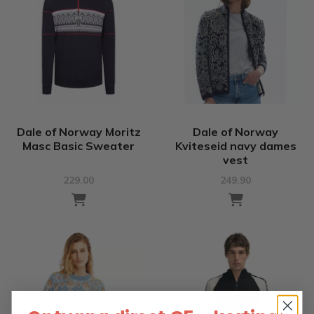
Dale of Norway Moritz
Dale of Norway
Masc Basic Sweater
Kviteseid navy dames
vest
229.00
249.90