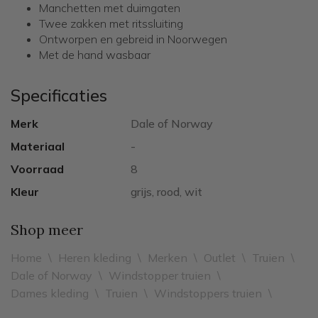
Manchetten met duimgaten
Twee zakken met ritssluiting
Ontworpen en gebreid in Noorwegen
Met de hand wasbaar
Specificaties
Merk
Dale of Norway
Materiaal
-
Voorraad
8
Kleur
grijs, rood, wit
Shop meer
Home
\
Heren kleding
\
Merken
\
Outlet
\
Truien
\
Dale of Norway
\
Windstopper truien
\
Dames kleding
\
Truien
\
Windstoppers truien
\