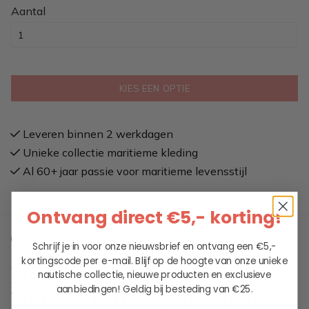
Aantal
KIES EEN OPTIE
Leveren binnen 2 werkdagen
Unieke collectie maritieme kleding
Al 60+ jaar passie voor maritieme levensstijl
Ontvang direct €5,- korting!
Omschrijving
Schrijf je in voor onze nieuwsbrief en ontvang een €5,-
kortingscode per e-mail. Blijf op de hoogte van onze unieke
Dale of Norway Vail WP
nautische collectie, nieuwe producten en exclusieve
aanbiedingen!
Geldig bij besteding van €25.
Unisex Trui – Winddicht &