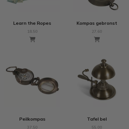
Learn the Ropes
Kompas gebronst
18.50
27.60
Peilkompas
Tafel bel
37.50
55.00