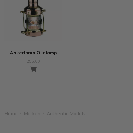
Ankerlamp Olielamp
255.00
Home
/
Merken
/
Authentic Models