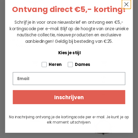
Ontvang direct €5,- korting!
Schrijf je in voor onze nieuwsbrief en ontvang een €5,-
kortingscode per e-mail. Blijf op de hoogte van onze unieke
nautische collectie, nieuwe producten en exclusieve
Globe van Robert de
Model Columbia
aanbiedingen!
Geldig bij besteding van €25.
Vaugondy 1745
Kies je stijl
199.00
239.00
€ 299
,-
Tell us about your pets
Heren
Dames
Email
Inschrijven
Na inschrijving ontvang je de kortingscode per e-mail. Je kunt je op
elk moment uitschrijven.