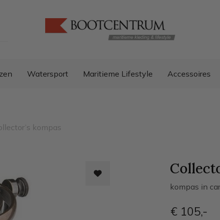
zen
Watersport
Maritieme Lifestyle
Accessoires
ollector’s kompas
Collect
kompas in ca
€ 105
,-