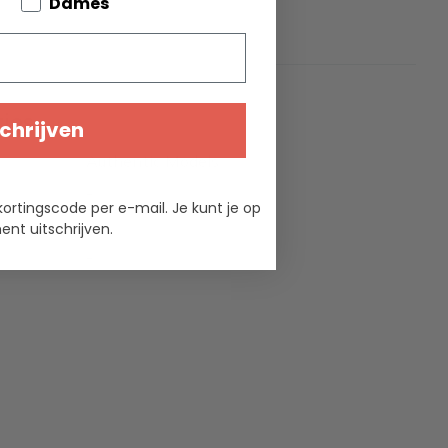
bout your pets
Dames
ties
chrijven
Authentic Models
-
kortingscode per e-mail. Je kunt je op
2
nt uitschrijven.
-