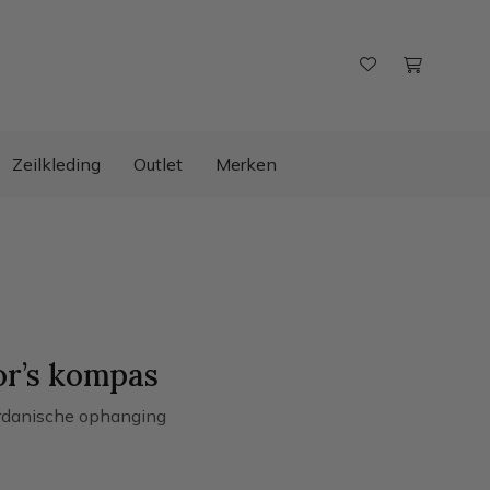
Zeilkleding
Outlet
Merken
or’s kompas
rdanische ophanging