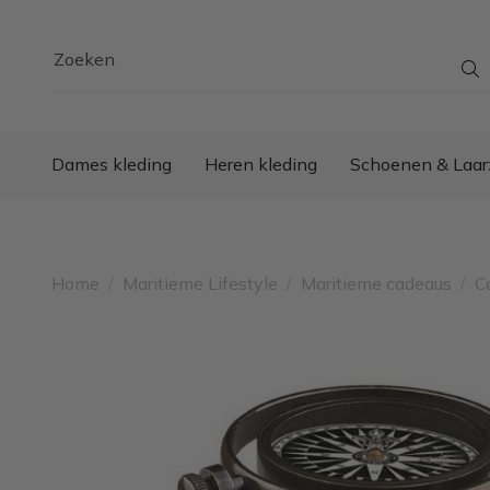
Zoeken
Dames kleding
Heren kleding
Schoenen & Laar
Home
/
Maritieme Lifestyle
/
Maritieme cadeaus
/
C