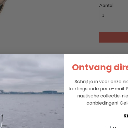
Aantal
Leveren bi
Unieke coll
Ontvang dire
Al 60+ jaar 
Schrijf je in voor onze 
kortingscode per e-mail. B
nautische collectie, n
aanbiedingen!
Gel
Ki