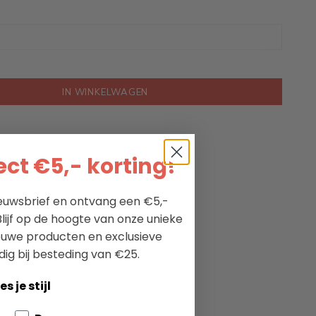
IN WINKELWAGEN
nnen 2 werkdagen
ectie maritieme kleding
ct €5,- korting!
passie voor maritieme levensstijl
nieuwsbrief en ontvang een €5,-
lijf op de hoogte van onze unieke
ieuwe producten en exclusieve
dig bij besteding van €25.
es je stijl