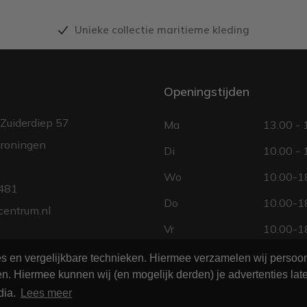
Unieke collectie maritieme kleding
Openingstijden
Zuiderdiep 57
Ma
13.00 - 
roningen
Di
10.00 - 
Wo
10.00-18
481
Do
10.00-18
centrum.nl
Vr
10.00-18
Za
10.00 - 
ies en vergelijkbare technieken. Hiermee verzamelen wij perso
n. Hiermee kunnen wij (en mogelijk derden) je advertenties late
Zo
gesloten
dia.
Lees meer