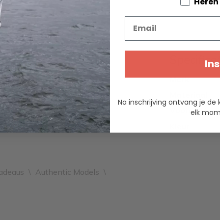
Tell us a
Heren
Email
Specifica
Ins
 door velen beschouwd als
Merk
Het westen introduceerde het
Materiaal
dig te stranden met het schip.
Na inschrijving ontvang je de 
Voorraad
elk mome
Kleur
cadeaus
\
Authentic Models
\