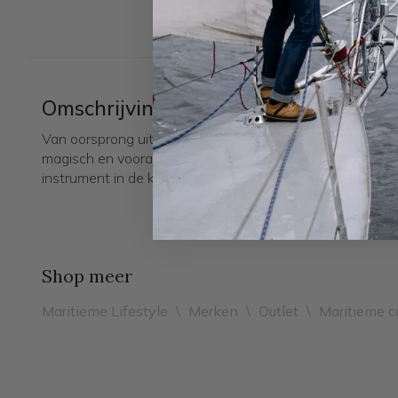
Omschrijving
Van oorsprong uit het oude China. Het instrument werd
magisch en vooral gebruikt voor Feng Shui doeleinden. 
instrument in de kustnavigatie. Het was nu niet meer no
Shop meer
Maritieme Lifestyle
\
Merken
\
Outlet
\
Maritieme 