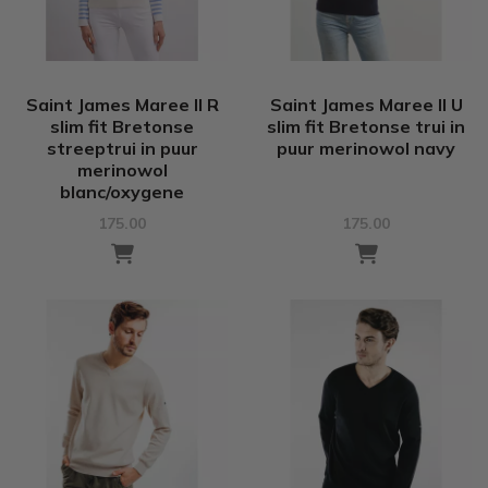
Saint James Maree II R
Saint James Maree II U
slim fit Bretonse
slim fit Bretonse trui in
streeptrui in puur
puur merinowol navy
merinowol
blanc/oxygene
175.00
175.00