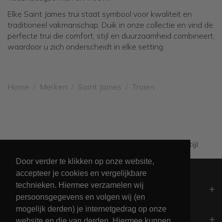
Elke Saint James trui staat symbool voor kwaliteit en
traditioneel vakmanschap. Duik in onze collectie en vind de
perfecte trui die comfort, stijl en duurzaamheid combineert,
waardoor u zich onderscheidt in elke setting.
Home
/
Merken
/
Saint James
/
Truien
Leveren binnen 2 werkdagen
Door verder te klikken op onze website,
accepteer je cookies en vergelijkbare
technieken. Hiermee verzamelen wij
Algemeen
persoonsgegevens en volgen wij (en
mogelijk derden) je internetgedrag op onze
Contact
website en die van derden. Hiermee kunnen