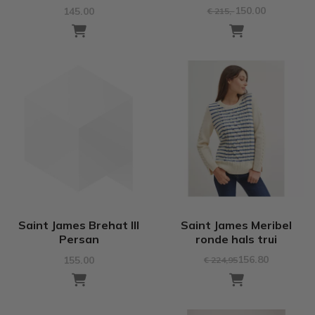
150.00
145.00
€ 215
,-
Saint James Brehat III
Saint James Meribel
Persan
ronde hals trui
156.80
155.00
€ 224
,95