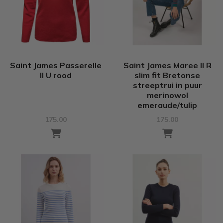
Saint James Passerelle
Saint James Maree II R
II U rood
slim fit Bretonse
streeptrui in puur
merinowol
emeraude/tulip
175.00
175.00