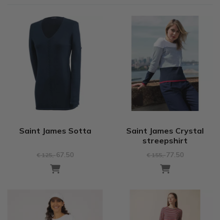
Saint James Sotta
Saint James Crystal
streepshirt
67.50
77.50
€ 125
,-
€ 155
,-