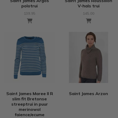
Saint James Argos
Saint James Roussillon
polotrui
V-hals trui
139.95
145.00
Saint James Maree II R
Saint James Arzon
slim fit Bretonse
streeptrui in puur
merinowol
faience/ecume