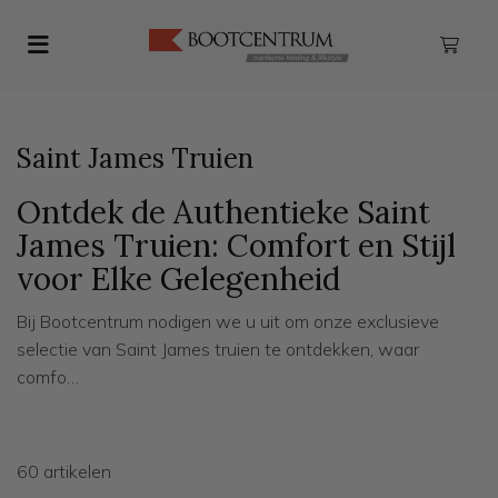
Toggle navigation
ubmenu (Dames kleding)
bmenu (Heren kleding)
Saint James Truien
ubmenu (Schoenen & Laarzen)
Ontdek de Authentieke Saint
ubmenu (Watersport)
James Truien: Comfort en Stijl
voor Elke Gelegenheid
bmenu (Maritieme Lifestyle)
Bij Bootcentrum nodigen we u uit om onze exclusieve
ubmenu (Accessoires)
selectie van Saint James truien te ontdekken, waar
bmenu (Zeilkleding)
comfo…
ubmenu (Outlet)
60 artikelen