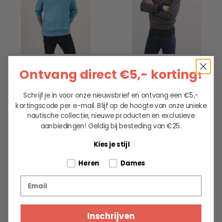
Ontvang direct €5,- korting!
Saint James Miramas
Saint James Binic
trui
marine/ecru
Schrijf je in voor onze nieuwsbrief en ontvang een €5,-
189.00
189.00
kortingscode per e-mail. Blijf op de hoogte van onze unieke
nautische collectie, nieuwe producten en exclusieve
aanbiedingen!
Geldig bij besteding van €25.
Kies je stijl
Tell us about your pets
Heren
Dames
Email
Inschrijven