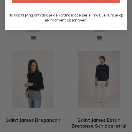
Na inschrijving ontvang je de kortingscode per e-mail. Je kunt je op
Saint James Binic
Saint James Passerelle
elk moment uitschrijven.
ecru/marine
II U
189.00
189.00
Saint James Bregancon
Saint James Estan
Bretonse Schipperstrui