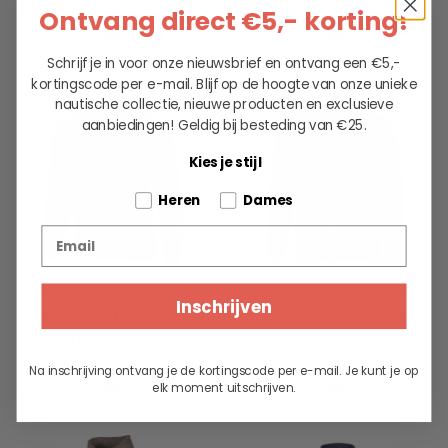
189.95
189.95
Ontvang direct €5,- korting!
Schrijf je in voor onze nieuwsbrief en ontvang een €5,-
kortingscode per e-mail. Blijf op de hoogte van onze unieke
nautische collectie, nieuwe producten en exclusieve
aanbiedingen!
Geldig bij besteding van €25.
Kies je stijl
Tell us about your pets
Heren
Dames
Email
Inschrijven
Ivanhoe of Sweden
Ivanhoe Danny Vest
Moritz full zip grijs
Gekookte Wol Electric
189.95
189.95
Na inschrijving ontvang je de kortingscode per e-mail. Je kunt je op
elk moment uitschrijven.