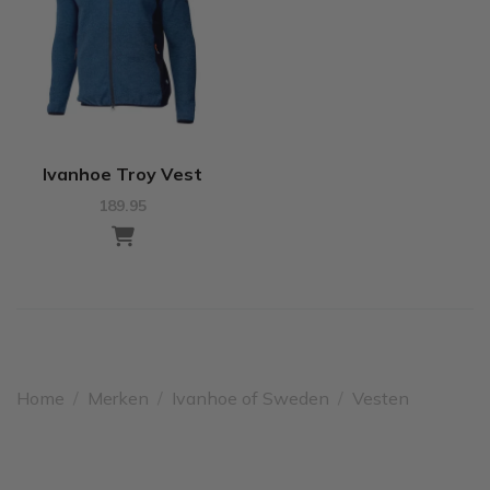
Ivanhoe Troy Vest
189.95
Home
/
Merken
/
Ivanhoe of Sweden
/
Vesten