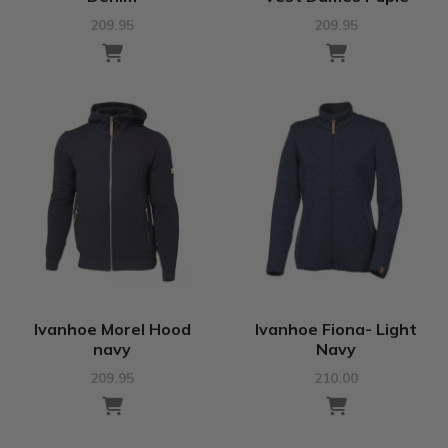
209.95
209.95
Ivanhoe Morel Hood
Ivanhoe Fiona- Light
navy
Navy
209.95
210.00