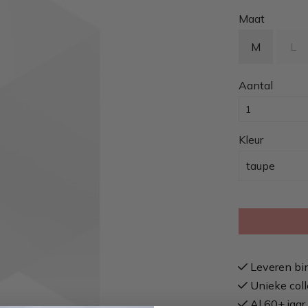
Maat
M
L
Aantal
Kleur
taupe
Leveren bi
Unieke coll
Al 60+ jaar 