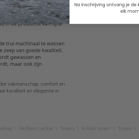
Na inschrijving ontvang je de 
en gebied dat bekend staat
elk mome
t ambachtelijke
 in de productie van fijne
e trui machinaal te wassen
 zeep van goede kwaliteit.
wordt gewassen en
rdt, maar ook zijn
uk dat vakmanschap, comfort en
ar kwaliteit en elegantie in
eding
\
William Lockie
\
Truien
\
V-hals truien
\
Truien
\