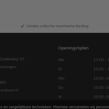
Unieke collectie maritieme kleding
Openingstijden
Zuiderdiep 57
Ma
13.00 - 
roningen
Di
10.00 - 
Wo
10.00-18
481
Do
10.00-18
centrum.nl
Vr
10.00-18
Za
10.00 - 
ies en vergelijkbare technieken. Hiermee verzamelen wij perso