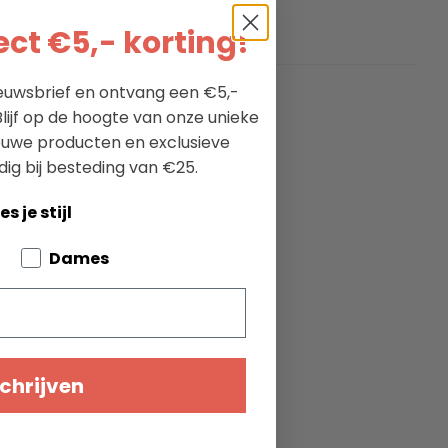
ct €5,- korting!
nieuwsbrief en ontvang een €5,-
lijf op de hoogte van onze unieke
ties
ieuwe producten en exclusieve
William Lockie
dig bij besteding van €25.
wol
es je stijl
1
bout your pets
Dames
taupe
chrijven