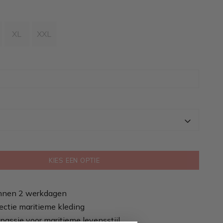
XL
XXL
KIES EEN OPTIE
nnen 2 werkdagen
ectie maritieme kleding
passie voor maritieme levensstijl