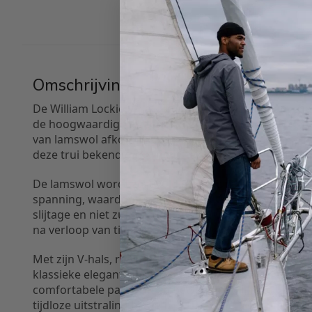
Omschrijving
De William Lockie V-hals trui belichaamt vakmanschap,
de hoogwaardige materialen en het ambachtelijke p
van lamswol afkomstig van speciaal gefokte ras-schap
deze trui bekend om zijn uitstekende kwaliteit en u
De lamswol wordt zorgvuldig gebreid op speciale fr
spanning, waardoor de truien van William Lockie bes
slijtage en niet zullen pillen of hun vorm verliezen. Di
na verloop van tijd net zo goed uitziet als op de dag
Met zijn V-hals, raglan mouwinzet en rechte manche
klassieke elegantie met moderne details. De raglan
comfortabele pasvorm en bewegingsvrijheid, terwijl
tijdloze uitstraling bieden.