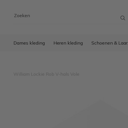
Zoeken
Dames kleding
Heren kleding
Schoenen & Laar
William Lockie Rob V-hals Vole