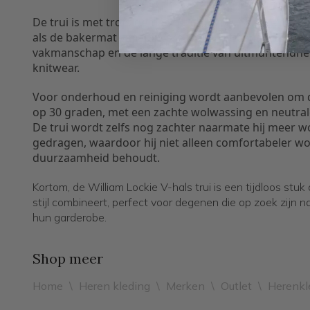
De trui is met trots gemaakt in Hawick, Schotland, e
als de bakermat van luxe breiwerk. Dit benadrukt he
vakmanschap en de lange traditie van uitmuntendheid
knitwear.
Voor onderhoud en reiniging wordt aanbevolen om d
op 30 graden, met een zachte wolwassing en neutrale
De trui wordt zelfs nog zachter naarmate hij meer 
gedragen, waardoor hij niet alleen comfortabeler wo
duurzaamheid behoudt.
Kortom, de William Lockie V-hals trui is een tijdloos st
stijl combineert, perfect voor degenen die op zoek zijn na
hun garderobe.
Shop meer
Home
\
Heren kleding
\
Merken
\
Outlet
\
Herenkl