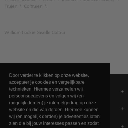
Truien
\
Coltruien
\
William Lockie Giselle Coltrui
Unieke collectie maritieme kleding
Door verder te klikken op onze website,
accepteer je cookies en vergelijkbare
technieken. Hiermee verzamelen wij
Algemeen
persoonsgegevens en volgen wij (en
mogelijk derden) je internetgedrag op onze
Contact
website en die van derden. Hiermee kunnen
wij (en mogelijk derden) je advertenties laten
zien die bij jouw interesses passen en zodat
Openingstijden