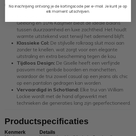
een favoriet is:
Na inschrijving ontvang je de kortingscode per e-mail. Je kunt je op
elk moment uitschrijven.
Exclusieve Materiaalmix:
De combinatie van 90%
Geelong en 10% Kasjmier biedt de ideale balans
tussen duurzaamheid en luxe zachtheid. Het houdt
warmte uitstekend vast terwijl het ademend blijft.
Klassieke Col:
De stijlvolle rolkraag sluit mooi aan
zonder te knellen, wat zorgt voor een elegante
uitstraling en extra bescherming tegen de kou.
Tijdloos Design:
De Giselle heeft een verfijnde
pasvorm met geribde boorden en manchetten,
waardoor de trui zowel casual op een jeans als chic
op een pantalon gedragen kan worden.
Vervaardigd in Schotland:
Elke trui van William
Lockie wordt met de hand afgewerkt met
technieken die generaties lang zijn geperfectioneerd.
Productspecificaties
Kenmerk
Details