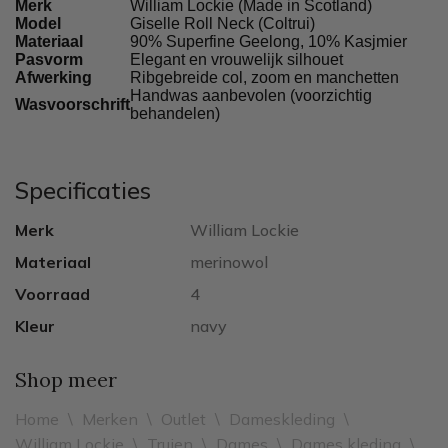
Merk
William Lockie (Made in Scotland)
Model
Giselle Roll Neck (Coltrui)
Materiaal
90% Superfine Geelong, 10% Kasjmier
Pasvorm
Elegant en vrouwelijk silhouet
Afwerking
Ribgebreide col, zoom en manchetten
Handwas aanbevolen (voorzichtig
Wasvoorschrift
behandelen)
Specificaties
Merk
William Lockie
Materiaal
merinowol
Voorraad
4
Kleur
navy
Shop meer
Home
\
Merken
\
Outlet
\
Dameskleding
\
William Lockie
\
Truien
\
Dames
\
Dames kleding
\