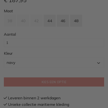
€ 187
,95
Maat
38
40
42
44
46
48
Aantal
Kleur
navy
KIES EEN OPTIE
Leveren binnen 2 werkdagen
Unieke collectie maritieme kleding