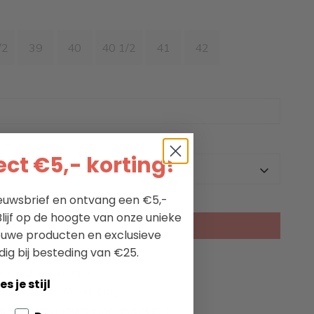
/2
39
40
40 1/2
41
42
ct €5,- korting!
nieuwsbrief en ontvang een €5,-
lijf op de hoogte van onze unieke
KIES EEN OPTIE
ieuwe producten en exclusieve
dig bij besteding van €25.
nnen 2 werkdagen
es je stijl
ectie maritieme kleding
passie voor maritieme levensstijl