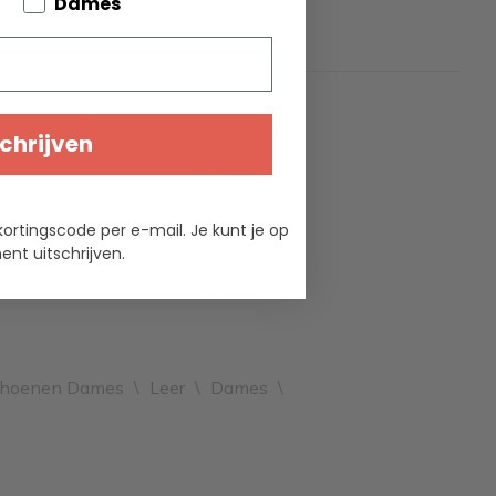
bout your pets
Dames
ties
chrijven
Sebago
leer
kortingscode per e-mail. Je kunt je op
0
nt uitschrijven.
navy
choenen Dames
\
Leer
\
Dames
\