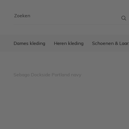
Zoeken
Dames kleding
Heren kleding
Schoenen & Laar
Sebago Dockside Portland navy