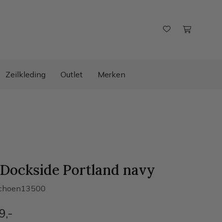
Zeilkleding
Outlet
Merken
Dockside Portland navy
choen13500
9
,-