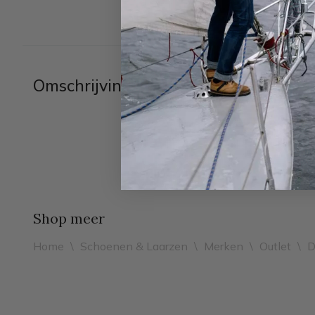
Omschrijving
Shop meer
Home
\
Schoenen & Laarzen
\
Merken
\
Outlet
\
D