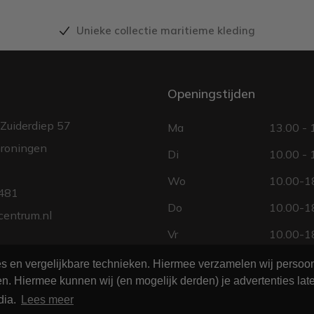
Unieke collectie maritieme kleding
Openingstijden
Zuiderdiep 57
Ma
13.00 - 
roningen
Di
10.00 - 
Wo
10.00-18
481
Do
10.00-18
centrum.nl
Vr
10.00-18
Za
10.00 - 
ies en vergelijkbare technieken. Hiermee verzamelen wij perso
n. Hiermee kunnen wij (en mogelijk derden) je advertenties late
Zo
gesloten
dia.
Lees meer