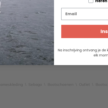
Tell us a
Heren
Email
Specifica
Ins
Merk
Materiaal
Na inschrijving ontvang je de 
Voorraad
elk mome
Kleur
ameskleding
\
Sebago
\
Bootschoenen
\
Outlet
\
Boots