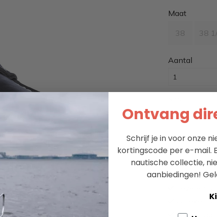
Maat
38
38 1
Aantal
Kleur
Ontvang dire
navy
Schrijf je in voor onze 
kortingscode per e-mail. B
nautische collectie, n
aanbiedingen!
Gel
Leveren bi
Ki
Unieke coll
Al 60+ jaar 