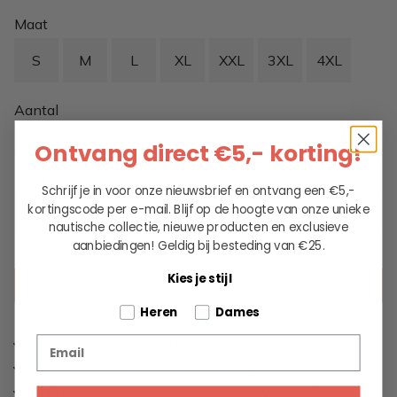
Maat
S
M
L
XL
XXL
3XL
4XL
Aantal
Ontvang direct €5,- korting!
Kleur
Schrijf je in voor onze nieuwsbrief en ontvang een €5,-
kortingscode per e-mail. Blijf op de hoogte van onze unieke
marine
nautische collectie, nieuwe producten en exclusieve
aanbiedingen!
Geldig bij besteding van €25.
Kies je stijl
KIES EEN OPTIE
Tell us about your pets
Heren
Dames
Email
Leveren binnen 2 werkdagen
Unieke collectie maritieme kleding
Al 60+ jaar passie voor maritieme levensstijl