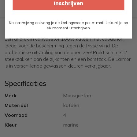
Inschrijven
Na inschrijving ontvang je de kortingscode per e-mail. Je kunt je op
Omschrijving
elk moment uitschrijven.
Een anorak in canvasstof 100% katoen met capuchon,
ideaal voor de bescherming tegen de frisse wind. De
authentieke uitstraling van de open zee! Praktisch met 2
steekzakken aan de zijkanten en een borstzak. De Larmor
is in verschillende gewassen kleuren verkrijgbaar.
Specificaties
Merk
Mousqueton
Materiaal
katoen
Voorraad
4
Kleur
marine