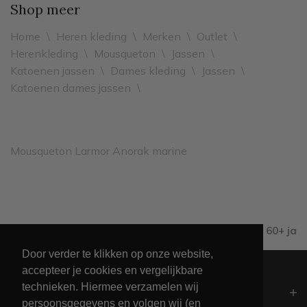
Shop meer
Home
\
Heren kleding
\
Merken
\
Outlet
\
Herenkleding
\
Mousqueton
\
Jassen
\
Katoenen jassen
\
Dames kleding
\
Jassen
\
Katoenen dames jassen
\
Mousqueton Larmor Anorak marine
Leveren binnen 2 werkdagen
Door verder te klikken op onze website,
accepteer je cookies en vergelijkbare
technieken. Hiermee verzamelen wij
Algemeen
persoonsgegevens en volgen wij (en