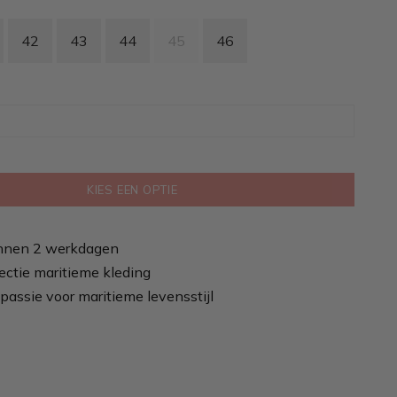
42
43
44
45
46
KIES EEN OPTIE
nnen 2 werkdagen
ectie maritieme kleding
passie voor maritieme levensstijl