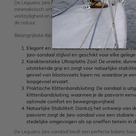
De Leguano Jaro herensandaal combineert elegantie en fu
minimalistisch ontwerp. Deze sandaal, uitgevoerd in klas
veelzijdigheid en past bij elke gelegenheid, van stedelijk
de natuur.
Belangrijkste Kenmerken:
Elegant en Minimalistisch Design: Het tijdloze 
Jaro-sandaal stijlvol en geschikt voor elke gelege
Karakteristieke Ultraplatte Zool: De unieke, dun
uitstekende grip en zorgt voor natuurlijke stabilit
gevoel van blootsvoets lopen na, waardoor je een
loopgevoel ervaart.
Praktische Klittenbandsluiting: De sandaal is ui
klittenbandsluiting, waarmee je de pasvorm een
optimale comfort en bewegingsvrijheid.
Natuurlijke Stabiliteit: Dankzij het ontwerp van d
pasvorm zorgt de Jaro-sandaal voor een stabiele e
stedelijke omgevingen als op oneffen terrein in d
De Leguano Jaro sandaal biedt een perfecte balans tusse