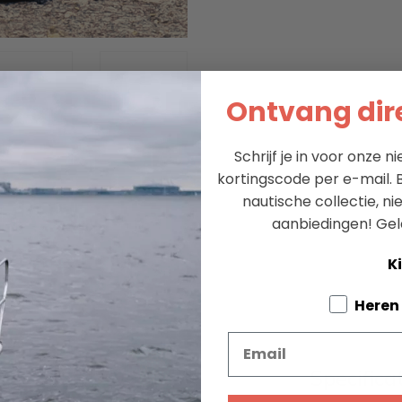
Ontvang dire
Schrijf je in voor onze 
kortingscode per e-mail. B
nautische collectie, n
aanbiedingen!
Gel
Ki
Tell us a
Heren
Email
Specifica