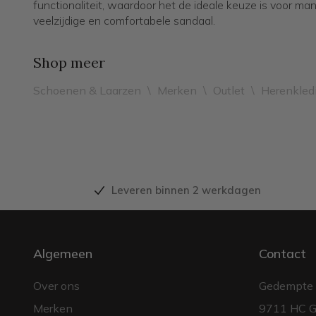
functionaliteit, waardoor het de ideale keuze is voor ma
veelzijdige en comfortabele sandaal.
Shop meer
Schoenen & Laarzen
\
Merken
\
Outlet
\
Herenkled
Leveren binnen 2 werkdagen
Algemeen
Contact
Over ons
Gedempte 
Merken
9711 HC G