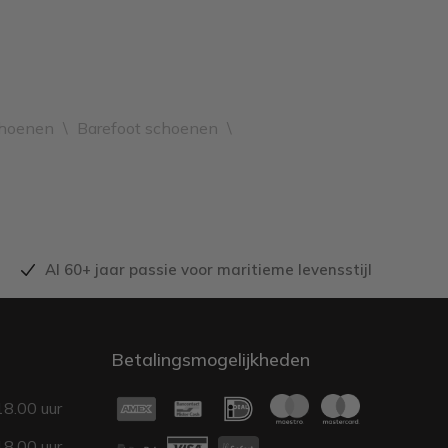
choenen
\
Barefoot schoenen
\
Al 60+ jaar passie voor maritieme levensstijl
Betalingsmogelijkheden
18.00 uur
18.00 uur