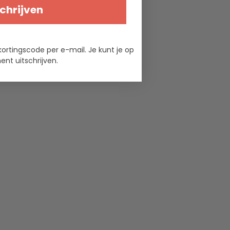
Leguano
chrijven
-
9
kortingscode per e-mail. Je kunt je op
zwart
nt uitschrijven.