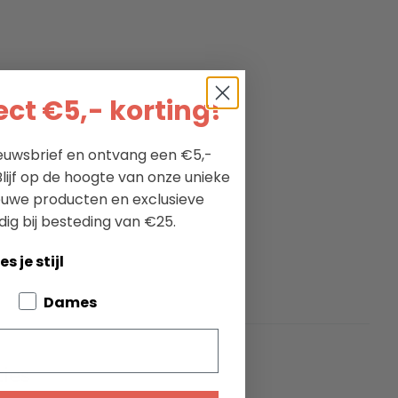
ct €5,- korting!
nieuwsbrief en ontvang een €5,-
lijf op de hoogte van onze unieke
ieuwe producten en exclusieve
dig bij besteding van €25.
es je stijl
bout your pets
Dames
ties