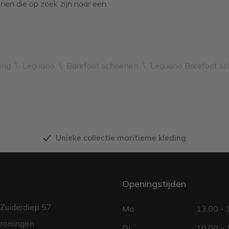
nnen die op zoek zijn naar een
ing
\
Leguano
\
Barefoot schoenen
\
Leguano Barefoot s
Unieke collectie maritieme kleding
Openingstijden
Zuiderdiep 57
Ma
13.00 - 
roningen
Di
10.00 - 