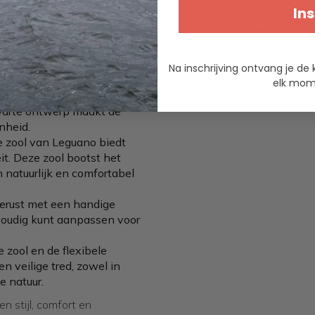
nctionaliteit in een
Merk
Ins
siek zwart, is ontworpen voor
Materiaal
e uitstapjes tot avonturen in
Voorraad
Na inschrijving ontvang je de 
Kleur
elk mome
zwarte ontwerp maakt de
nheid.
ne zool van Leguano biedt
eit. Deze zool bootst het
 natuurlijk en comfortabel
tgerust met een handige
voudig kunt aanpassen voor
e zool en de flexibele
n veilige tred, zowel in
e natuur.
n stijl, comfort en