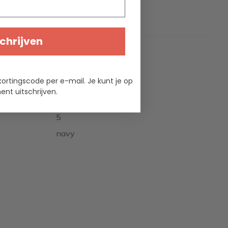
chrijven
ties
kortingscode per e-mail. Je kunt je op
Holebrook
nt uitschrijven.
wol/polyamide
5
navy