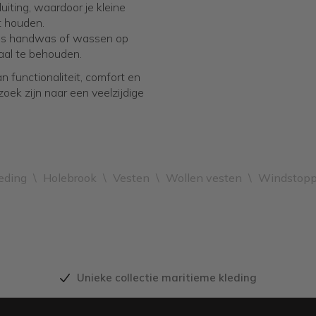
uiting, waardoor je kleine
t houden.
oals handwas of wassen op
aal te behouden.
 functionaliteit, comfort en
zoek zijn naar een veelzijdige
eding
\
Holebrook
\
Vesten
\
Wollen vesten
\
Windstopp
Unieke collectie maritieme kleding