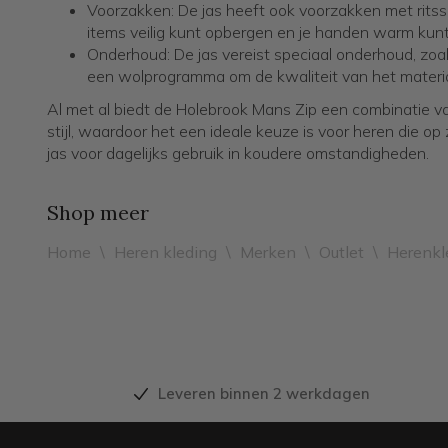
Voorzakken: De jas heeft ook voorzakken met ritssl
items veilig kunt opbergen en je handen warm kun
Onderhoud: De jas vereist speciaal onderhoud, z
een wolprogramma om de kwaliteit van het materi
Al met al biedt de Holebrook Mans Zip een combinatie van
stijl, waardoor het een ideale keuze is voor heren die op 
jas voor dagelijks gebruik in koudere omstandigheden.
Shop meer
Home
\
Heren kleding
\
Merken
\
Outlet
\
Herenkl
Leveren binnen 2 werkdagen