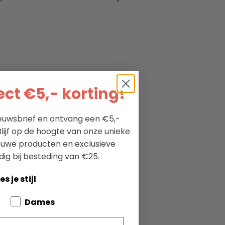
ct €5,- korting!
nieuwsbrief en ontvang een €5,-
lijf op de hoogte van onze unieke
ieuwe producten en exclusieve
dig bij besteding van €25.
es je stijl
bout your pets
Dames