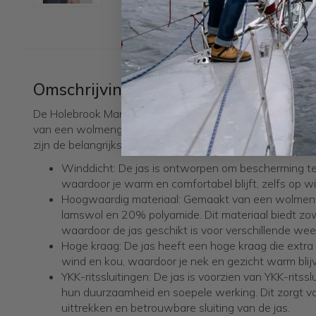
Omschrijving
De Holebrook Mans Zip is een winddichte jas met een rit
van een wolmengsel voor optimale warmte en beschermi
zijn de belangrijkste kenmerken van deze jas:
Winddicht: De jas is ontworpen om bescherming te
waardoor je warm en comfortabel blijft, zelfs op w
Hoogwaardig materiaal: Gemaakt van een wolmeng
lamswol en 20% polyamide. Dit materiaal biedt zow
waardoor de jas geschikt is voor verschillende w
Hoge kraag: De jas heeft een hoge kraag die extr
wind en kou, waardoor je nek en gezicht warm blij
YKK-ritssluitingen: De jas is voorzien van YKK-ritss
hun duurzaamheid en soepele werking. Dit zorgt v
uittrekken en betrouwbare sluiting van de jas.