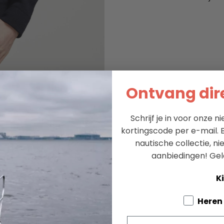
Ontvang dire
Schrijf je in voor onze 
kortingscode per e-mail. B
nautische collectie, n
aanbiedingen!
Gel
Ki
Tell us a
Heren
Email