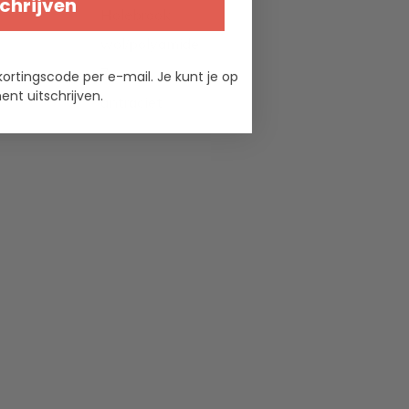
chrijven
Holebrook
wol/polyamide
7
kortingscode per e-mail. Je kunt je op
nt uitschrijven.
antraciet