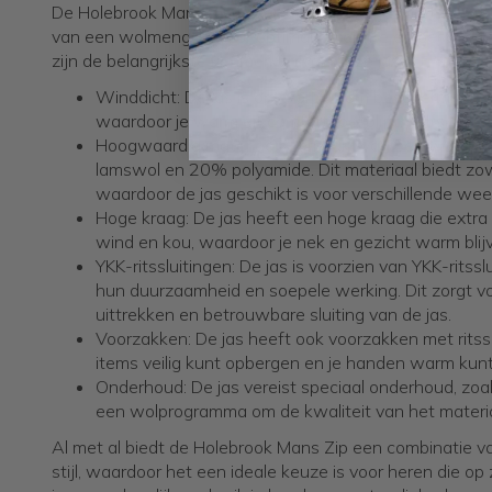
De Holebrook Mans Zip is een winddichte jas met een rit
van een wolmengsel voor optimale warmte en beschermi
zijn de belangrijkste kenmerken van deze jas:
Winddicht: De jas is ontworpen om bescherming te
waardoor je warm en comfortabel blijft, zelfs op w
Hoogwaardig materiaal: Gemaakt van een wolmeng
lamswol en 20% polyamide. Dit materiaal biedt zow
waardoor de jas geschikt is voor verschillende w
Hoge kraag: De jas heeft een hoge kraag die extr
wind en kou, waardoor je nek en gezicht warm blij
YKK-ritssluitingen: De jas is voorzien van YKK-ritss
hun duurzaamheid en soepele werking. Dit zorgt v
uittrekken en betrouwbare sluiting van de jas.
Voorzakken: De jas heeft ook voorzakken met ritssl
items veilig kunt opbergen en je handen warm kun
Onderhoud: De jas vereist speciaal onderhoud, z
een wolprogramma om de kwaliteit van het materi
Al met al biedt de Holebrook Mans Zip een combinatie van
stijl, waardoor het een ideale keuze is voor heren die op 