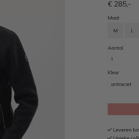
€ 285
,-
Maat
M
L
Aantal
Kleur
antraciet
Leveren bi
Unieke coll