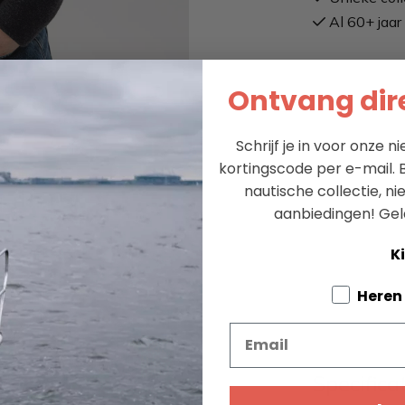
Al 60+ jaar 
Ontvang dire
Schrijf je in voor onze 
kortingscode per e-mail. B
nautische collectie, n
aanbiedingen!
Gel
Ki
Tell us a
Heren
Email
Specifica