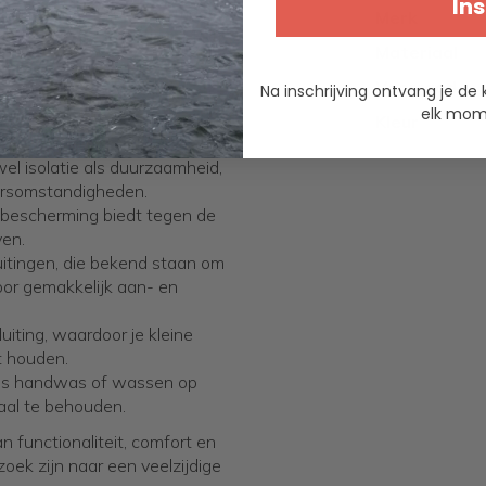
Ins
ssluiting voor heren, gemaakt
Merk
ng tegen de elementen. Hier
Materiaal
Voorraad
Na inschrijving ontvang je de 
 bieden tegen de wind,
elk mome
inderige dagen.
Kleur
sel dat bestaat uit 80%
el isolatie als duurzaamheid,
eersomstandigheden.
a bescherming biedt tegen de
ven.
luitingen, die bekend staan om
oor gemakkelijk aan- en
uiting, waardoor je kleine
t houden.
oals handwas of wassen op
aal te behouden.
 functionaliteit, comfort en
zoek zijn naar een veelzijdige