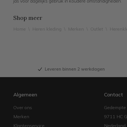
jas voor dagelijks gebruik in koudere omstandigheden.
Shop meer
Home
\
Heren kleding
\
Merken
\
Outlet
\
Herenkl
Leveren binnen 2 werkdagen
Algemeen
Contact
Over ons
Gedempte 
Merken
9711 HC G
Klantenservice
Nederland