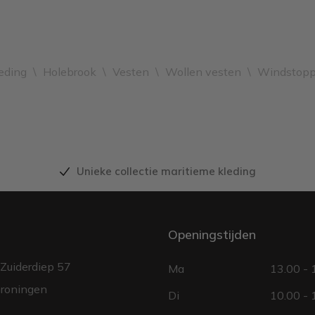
eding
\
Holebrook
\
Vesten
\
Wollen vesten
\
Windstopp
Unieke collectie maritieme kleding
Openingstijden
Zuiderdiep 57
Ma
13.00 - 
roningen
Di
10.00 - 