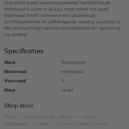
Hun vacht werkt warmteregulerend. Hierdoor houdt
merinowol u warm in de kou, maar ademt het goed.
Daarnaast heeft merinowol een uitstekende
vochtregulerende en zelfreinigende werking, waardoor u
niet snel last krijgt van transpiratieplekken en -geuren op
uw kleding.
Specificaties
Merk
Woolpower
Materiaal
merinowol
Voorraad
5
Kleur
zwart
Shop meer
Home
\
Heren kleding
\
Merken
\
Outlet
\
Woolpower
\
Truien
\
Truien met kraag met rits
\