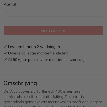
Aantal
KIES EEN OPTIE
Leveren binnen 2 werkdagen
Unieke collectie maritieme kleding
Al 60+ jaar passie voor maritieme levensstijl
Omschrijving
De Woolpower Zip Turtleneck 400 is een zeer
comfortabele coltrui met ritssluiting. Deze trui is
grotendeels gemaakt van merinowol en heeft een langere
achterkant, waardoor u heerlijk warm blijft. De trui is in