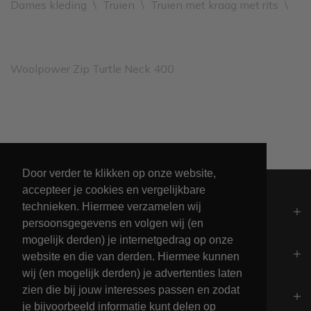
Dames kleding
\
Truien
\
Truien met kraag met rits
\
Woolpower Zip Turtle Neck 400
Leveren binnen 2 werkdagen
Door verder te klikken op onze website,
accepteer je cookies en vergelijkbare
technieken. Hiermee verzamelen wij
Algemeen
persoonsgegevens en volgen wij (en
mogelijk derden) je internetgedrag op onze
Contact
website en die van derden. Hiermee kunnen
wij (en mogelijk derden) je advertenties laten
zien die bij jouw interesses passen en zodat
Openingstijden
je bijvoorbeeld informatie kunt delen op