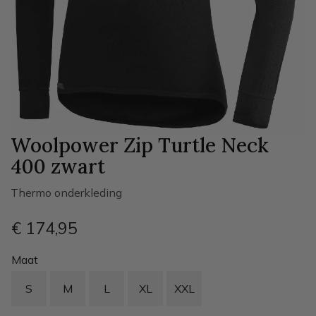
Woolpower Zip Turtle Neck
400
zwart
Thermo onderkleding
€ 174
,95
Maat
S
M
L
XL
XXL