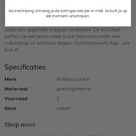
blijft hel lang mooi.
Na inschrijving ontvang je de kortingscode per e-mail. Je kunt je op
De trui is extreem comfortabel, prachtig afgewerkt en is
elk moment uitschrijven.
stijlvol en eigenzinnig tegelijk. Met fraaie subtiele details
zoals een opgerolde kraag en onderkant. De trui staat
perfect op een jeans maar is ook heel mooi onder een
colbertjasje of winterjas dragen. Scotland meets Italy… we
love it!
Specificaties
Merk
William Lockie
Materiaal
geelong/merino
Voorraad
2
Kleur
camel
Shop meer