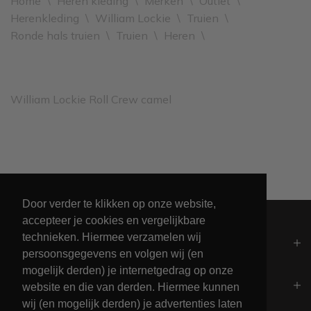
Home
\
Heren kleding
\
Merken
\
Outlet
\
Herenkleding
\
William Lockie
\
Truien
\
Ronde hals truien
\
Truien
\
Heren
\
William Lockie Roll Crew camel
Leveren binnen 2 werkdagen
Door verder te klikken op onze website,
accepteer je cookies en vergelijkbare
technieken. Hiermee verzamelen wij
Algemeen
persoonsgegevens en volgen wij (en
mogelijk derden) je internetgedrag op onze
Contact
website en die van derden. Hiermee kunnen
wij (en mogelijk derden) je advertenties laten