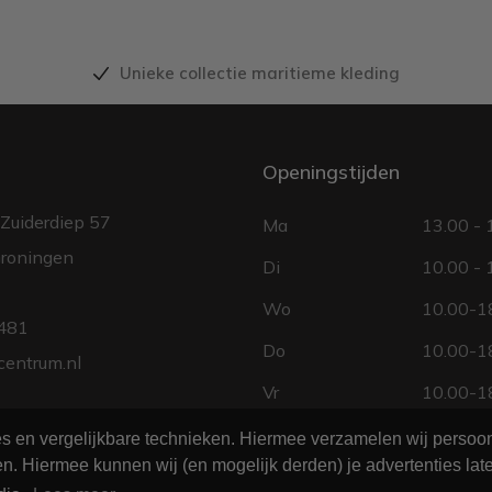
Unieke collectie maritieme kleding
Openingstijden
Zuiderdiep 57
Ma
13.00 - 
roningen
Di
10.00 - 
Wo
10.00-18
481
Do
10.00-18
centrum.nl
Vr
10.00-18
Za
10.00 - 
ies en vergelijkbare technieken. Hiermee verzamelen wij perso
n. Hiermee kunnen wij (en mogelijk derden) je advertenties late
Zo
gesloten