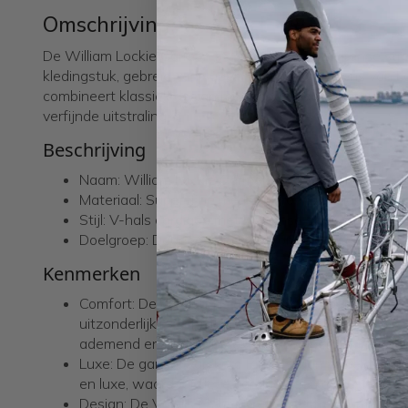
Omschrijving
De William Lockie Carmen V-Cardigan met Bretonse streep
kledingstuk, gebreid van super-fine merino garens van L
combineert klassiek design met hoogwaardige materialen
verfijnde uitstraling.
Beschrijving
Naam: William Lockie Carmen V-Cardigan
Materiaal: Super-fine merino Loro Piana garens
Stijl: V-hals cardigan met Bretonse streep
Doelgroep: Degenen die luxe, comfort en een klassi
Kenmerken
Comfort: De cardigan is gebreid van super-fine mer
uitzonderlijke zachtheid en comfortabele draagervari
ademend en heeft uitstekende temperatuurregule
Luxe: De garens van Loro Piana staan wereldwijd 
en luxe, waardoor deze cardigan een exclusief item 
Design: De V-hals en het Bretonse streepontwerp