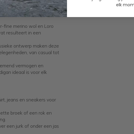
elk mome
dig is.
-fine merino wol en Loro
t resulteert in een
klassieke ontwerp maken deze
gelegenheden, van casual tot
 ademend vermogen en
gan ideaal is voor elk
rt, jeans en sneakers voor
ette broek of een rok en
ng.
r een jurk of onder een jas