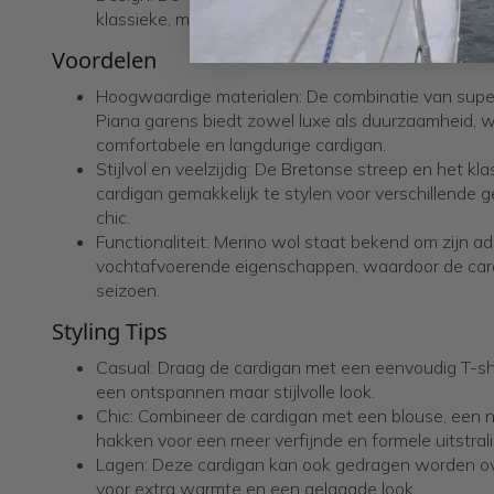
klassieke, maritieme uitstraling die tijdloos en veelzij
Voordelen
Hoogwaardige materialen: De combinatie van super
Piana garens biedt zowel luxe als duurzaamheid, wa
comfortabele en langdurige cardigan.
Stijlvol en veelzijdig: De Bretonse streep en het 
cardigan gemakkelijk te stylen voor verschillende 
chic.
Functionaliteit: Merino wol staat bekend om zijn
vochtafvoerende eigenschappen, waardoor de cardi
seizoen.
Styling Tips
Casual: Draag de cardigan met een eenvoudig T-shi
een ontspannen maar stijlvolle look.
Chic: Combineer de cardigan met een blouse, een n
hakken voor een meer verfijnde en formele uitstrali
Lagen: Deze cardigan kan ook gedragen worden ove
voor extra warmte en een gelaagde look.