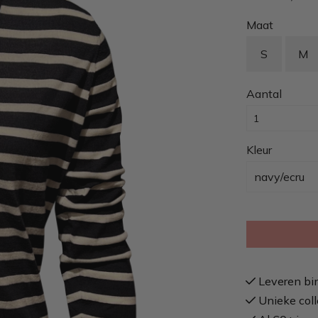
Maat
S
M
Aantal
Kleur
navy/ecru
Leveren bi
Unieke coll