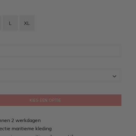
L
XL
KIES EEN OPTIE
nnen 2 werkdagen
ectie maritieme kleding