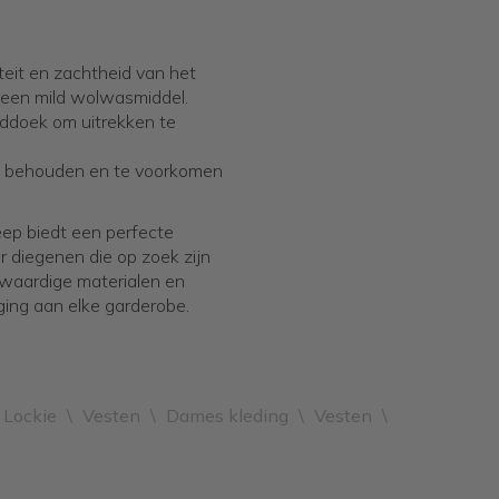
it en zachtheid van het
 een mild wolwasmiddel.
nddoek om uitrekken te
te behouden en te voorkomen
ep biedt een perfecte
or diegenen die op zoek zijn
ogwaardige materialen en
ging aan elke garderobe.
 Lockie
\
Vesten
\
Dames kleding
\
Vesten
\