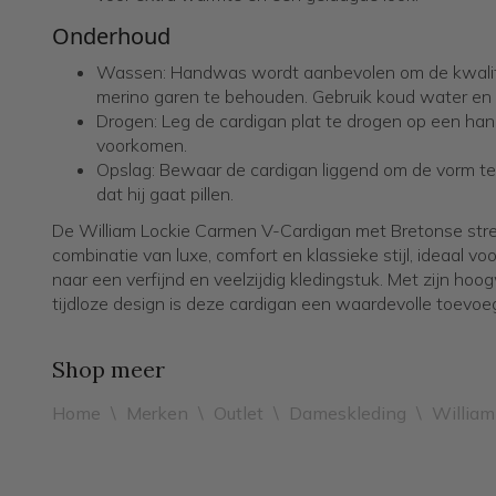
Onderhoud
Wassen: Handwas wordt aanbevolen om de kwalite
merino garen te behouden. Gebruik koud water en
Drogen: Leg de cardigan plat te drogen op een ha
voorkomen.
Opslag: Bewaar de cardigan liggend om de vorm 
dat hij gaat pillen.
De William Lockie Carmen V-Cardigan met Bretonse stre
combinatie van luxe, comfort en klassieke stijl, ideaal vo
naar een verfijnd en veelzijdig kledingstuk. Met zijn ho
tijdloze design is deze cardigan een waardevolle toevoe
Shop meer
Home
\
Merken
\
Outlet
\
Dameskleding
\
William