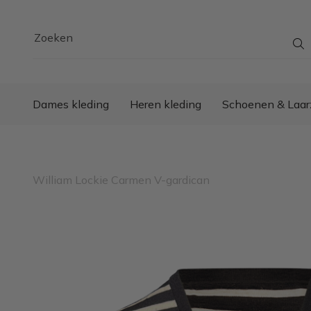
Zoeken
Dames kleding
Heren kleding
Schoenen & Laar
William Lockie Carmen V-gardican