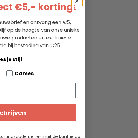
ct €5,- korting!
ties
William Lockie
nieuwsbrief en ontvang een €5,-
lijf op de hoogte van onze unieke
100% merino wol
ieuwe producten en exclusieve
4
dig bij besteding van €25.
navy/ecru
es je stijl
bout your pets
Dames
chrijven
kortingscode per e-mail. Je kunt je op