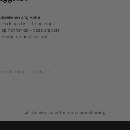
bele en stijlvolle
 nu langs het strand loopt,
op het terras – deze slippers
 die waarde hechten aan
erenkleding
\
Outlet
\
Unieke collectie maritieme kleding