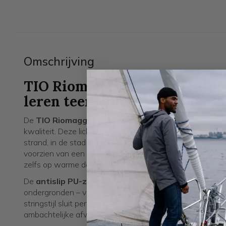
Omschrijving
TIO Riomaggiore Heren Slippe
leren teenslippers met comfo
De
TIO Riomaggiore slippers
zijn de perfecte combina
kwaliteit. Deze lichtgewicht teenslippers zijn ontworp
strand, in de stad of tijdens je vakantie. Gemaakt van
za
voorzien van een
met de hand gestikt voetbed
, bied
zelfs op warme dagen met veel beweging.
De
antislip PU-zool
is speciaal ontwikkeld om je stabie
ondergronden – van natte rotspoelen tot zonnige bouleva
stringstijl sluit perfect aan bij een zomerse outfit met chi
ambachtelijke afwerking zorgt voor een luxe uitstraling.