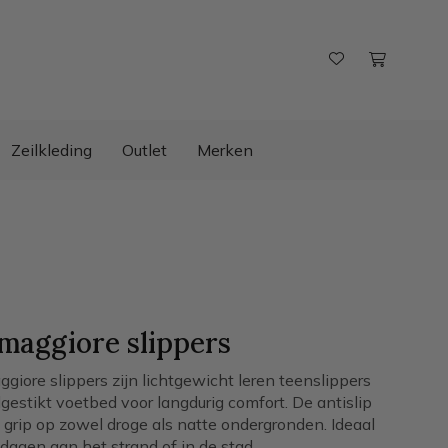
Zeilkleding
Outlet
Merken
maggiore slippers
giore slippers zijn lichtgewicht leren teenslippers
estikt voetbed voor langdurig comfort. De antislip
 grip op zowel droge als natte ondergronden. Ideaal
dagen aan het strand of in de stad.