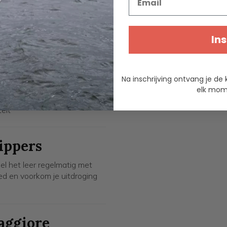
giore slippers
Ins
ingstijl
en duurzaamheid
p natte oppervlakken
gebruik op vakantie of thuis
Na inschrijving ontvang je de 
ail
elk mome
teit
ippers
el het leer regelmatig met
oed en voorkom je uitdroging
aggiore