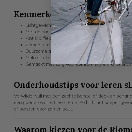
Kenmerken van de TIO Riomag
Lichtgewicht heren slippers met leren bandjes in str
Met de hand gestikt leren voetbed voor comfort 
Antislip, flexibele PU-zool met goede grip – ook o
Zomers en stijlvol ontwerp, perfect voor dagelijks 
Duurzame afwerking met oog voor kwaliteit en det
Makkelijk te combineren met casual zomerlooks
Gemaakt met zorg voor comfort, stijl en functionali
Onderhoudstips voor leren sl
Verwijder vuil met een zachte borstel of doek en behand
een goede kwaliteit leercrème. Zo blijft het soepel, gev
of barsten door zon en zout.
Waarom kiezen voor de Riom