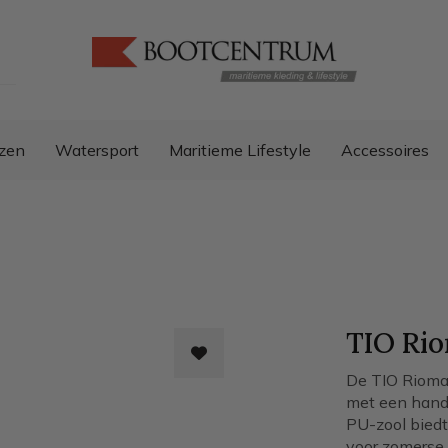
zen
Watersport
Maritieme Lifestyle
Accessoires
TIO Rio
De TIO Riomag
met een handg
PU-zool biedt
voor zomerse 