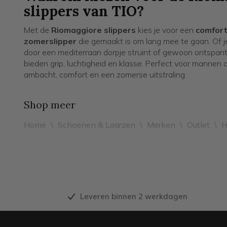
slippers van TIO?
Met de
Riomaggiore slippers
kies je voor een
comforta
zomerslipper
die gemaakt is om lang mee te gaan. Of je
door een mediterraan dorpje struint of gewoon ontspant 
bieden grip, luchtigheid en klasse. Perfect voor mannen
ambacht, comfort en een zomerse uitstraling.
Shop meer
Home
\
Schoenen & Laarzen
\
Merken
\
Outlet
\
H
Leveren binnen 2 werkdagen