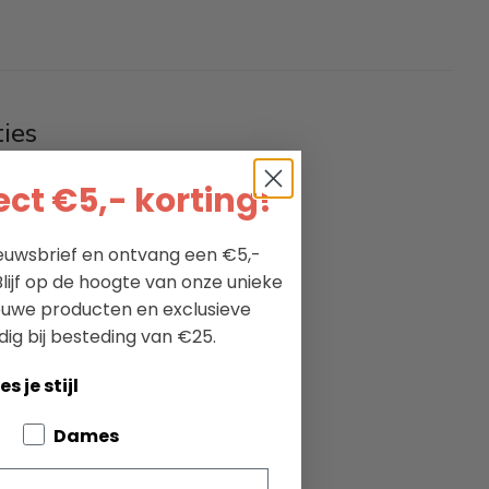
ties
Toio
ct €5,- korting!
leer
6
nieuwsbrief en ontvang een €5,-
lijf op de hoogte van onze unieke
-
ieuwe producten en exclusieve
dig bij besteding van €25.
es je stijl
bout your pets
Dames