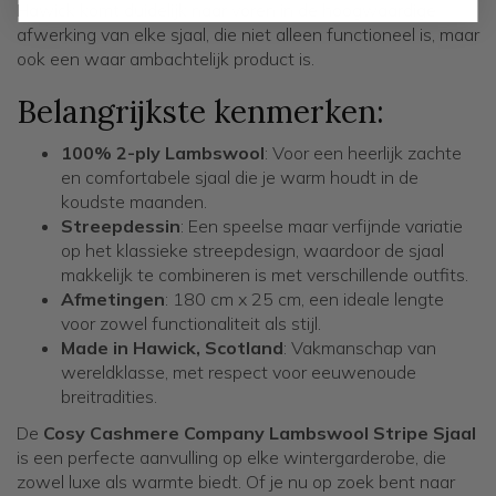
Hawick komt duidelijk naar voren in de hoogwaardige
afwerking van elke sjaal, die niet alleen functioneel is, maar
ook een waar ambachtelijk product is.
Belangrijkste kenmerken:
100% 2-ply Lambswool
: Voor een heerlijk zachte
en comfortabele sjaal die je warm houdt in de
koudste maanden.
Streepdessin
: Een speelse maar verfijnde variatie
op het klassieke streepdesign, waardoor de sjaal
makkelijk te combineren is met verschillende outfits.
Afmetingen
: 180 cm x 25 cm, een ideale lengte
voor zowel functionaliteit als stijl.
Made in Hawick, Scotland
: Vakmanschap van
wereldklasse, met respect voor eeuwenoude
breitradities.
De
Cosy Cashmere Company Lambswool Stripe Sjaal
is een perfecte aanvulling op elke wintergarderobe, die
zowel luxe als warmte biedt. Of je nu op zoek bent naar