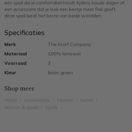
een sjaal die je comfortabel houdt tijdens koude dagen of
een accessoire dat je look een beetje meer flair geeft,
deze sjaal biedt het beste van beide werelden.
Specificaties
Merk
The Scarf Company
Materiaal
100% lamswol
Voorraad
3
Kleur
bruin, groen
Shop meer
Home
\
Accessoires
\
Merken
\
Outlet
\
Mutsen & sjaals
\
Sjaals
\