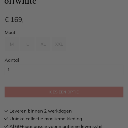
offwhite
€ 169
,-
Maat
M
L
XL
XXL
Aantal
KIES EEN OPTIE
Leveren binnen 2 werkdagen
Unieke collectie maritieme kleding
Al 60+ jaar passie voor maritieme levensstijl