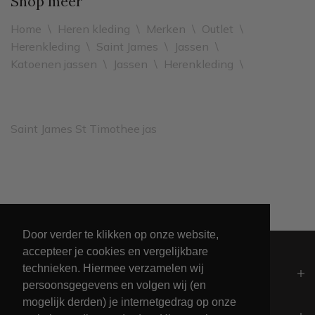
Shop meer
Home
\
Heren kleding
\
Merken
\
Outlet
\
Herenkleding
\
Saint James
\
Jassen
\
Katoenen jassen
\
Jassen
\
Herenkleding
\
Saint James St Timothee jas
Leveren binnen 2 werkdagen
Door verder te klikken op onze website,
accepteer je cookies en vergelijkbare
technieken. Hiermee verzamelen wij
Algemeen
persoonsgegevens en volgen wij (en
mogelijk derden) je internetgedrag op onze