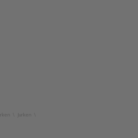
urken
\
Jurken
\