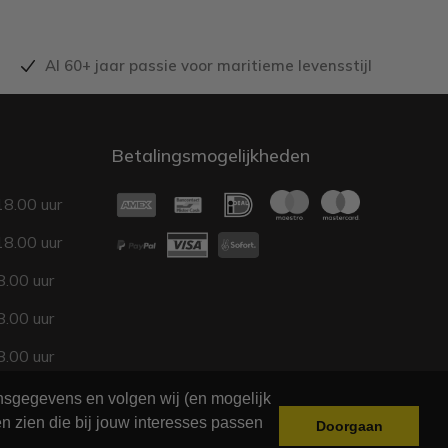
Al 60+ jaar passie voor maritieme levensstijl
Betalingsmogelijkheden
18.00 uur
18.00 uur
.00 uur
.00 uur
.00 uur
17.00 uur
onsgegevens en volgen wij (en mogelijk
n zien die bij jouw interesses passen
Doorgaan