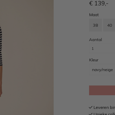
€ 139
,-
Maat
38
40
Aantal
Kleur
navy/neige
Leveren bi
Unieke coll