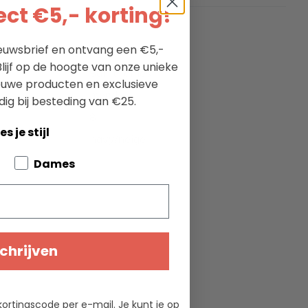
ct €5,- korting!
ties
nieuwsbrief en ontvang een €5,-
lijf op de hoogte van onze unieke
Saint James
ieuwe producten en exclusieve
meryl
dig bij besteding van €25.
8
es je stijl
navy/neige
bout your pets
Dames
chrijven
kortingscode per e-mail. Je kunt je op