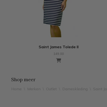
Saint James Tolede II
149.00
Shop meer
Home
\
Merken
\
Outlet
\
Dameskleding
\
Saint J