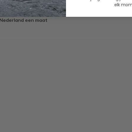
agen en bieden tegelijkertijd
elk mome
r Nederland een maat