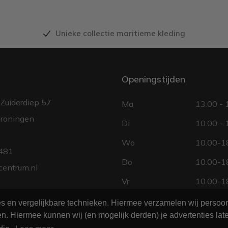
Unieke collectie maritieme kleding
Openingstijden
Zuiderdiep 57
Ma
13.00 - 
roningen
Di
10.00 - 
Wo
10.00-18
481
Do
10.00-18
centrum.nl
Vr
10.00-18
Za
10.00 - 
ies en vergelijkbare technieken. Hiermee verzamelen wij perso
n. Hiermee kunnen wij (en mogelijk derden) je advertenties late
Zo
gesloten