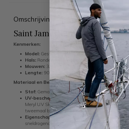
Omschrijving
Saint James Propriano Gestree
Kenmerken:
Model:
Gestreepte jurk
Hals:
Ronde hals
Mouwen:
3/4 mouwen
Lengte:
90 cm
Materiaal en Bescherming:
Stof:
Gemaakt van 91% Polyamide Meryl en 9% ela
UV-bescherming:
De jurk biedt UV-bescherming m
Meryl U.V Skin-Protection technologie. Dit materia
tweemaal beter tegen schadelijke zonnestralen da
Eigenschappen:
Het polyamide microfiber is gema
sneldrogend en ademend, wat zorgt voor extra comf