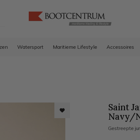
zen
Watersport
Maritieme Lifestyle
Accessoires
Saint J
Navy/N
G​estreepte ju