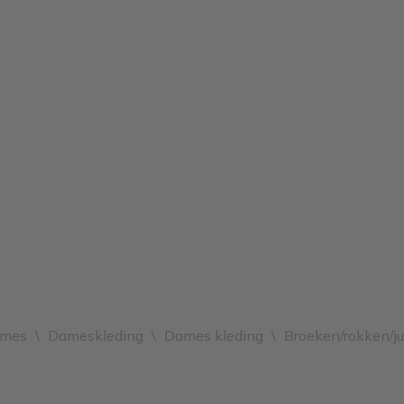
ames
\
Dameskleding
\
Dames kleding
\
Broeken/rokken/j