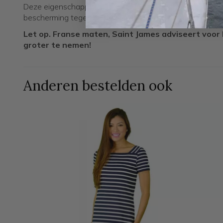
Deze eigenschappen maken de jurk ideaal voor zonnige d
bescherming tegen de schadelijke effecten van de zon.
Let op. Franse maten, Saint James adviseert voo
groter te nemen!
Anderen bestelden ook