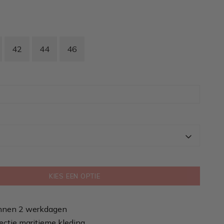
42
44
46
KIES EEN OPTIE
nnen 2 werkdagen
ectie maritieme kleding