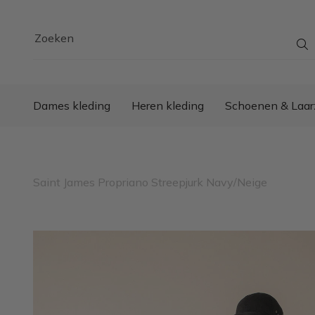
Zoeken
Dames kleding
Heren kleding
Schoenen & Laar
Saint James Propriano Streepjurk Navy/Neige