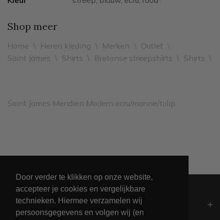
Kleur
streep, blauw, ecru, rood
Shop meer
Home
\
Heren kleding
\
Merken
\
Outlet
\
Saint James
\
Shirts
\
Bretonse streepshirts
\
Shirts
\
Saint James Meridien Modern ecru/marine/tulip
Leveren binnen 2 werkdagen
Door verder te klikken op onze website,
accepteer je cookies en vergelijkbare
technieken. Hiermee verzamelen wij
Algemeen
persoonsgegevens en volgen wij (en