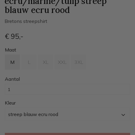
ecru/marine/tulip
streep
blauw ecru rood
Bretons streepshirt
€ 95
,-
Maat
M
L
XL
XXL
3XL
Aantal
Kleur
streep blauw ecru rood