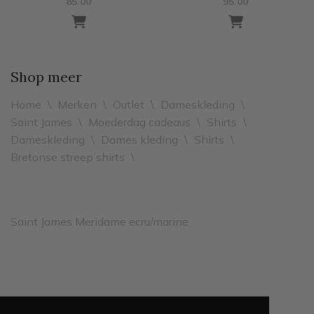
85.00
95.00
Shop meer
Home
\
Merken
\
Outlet
\
Dameskleding
\
Saint James
\
Moederdag cadeaus
\
Shirts
\
Dameskleding
\
Dames kleding
\
Shirts
\
Bretonse streep shirts
\
Saint James Meridame ecru/marine
Leveren binnen 2 werkdagen