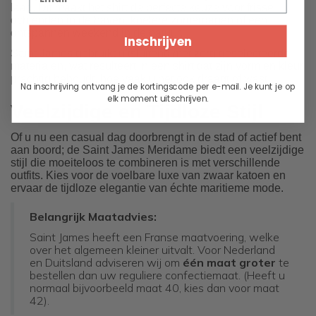
laag. Dit maakt het shirt de perfecte keuze voor frisse
ochtenden in de haven, koelere zomerdagen of een
ontspannen weekend in de natuur.
Inschrijven
Saint James gebruikt uitsluitend met zorg geselecteerde
materialen, wat resulteert in een shirt dat zijn vorm en kleur
prachtig behoudt, hoe vaak u het ook draagt of wast.
Na inschrijving ontvang je de kortingscode per e-mail. Je kunt je op
elk moment uitschrijven.
Veelzijdige en Tijdloze Stijl
Of u nu een casual dag doorbrengt in de stad of actief bent
aan boord; de Saint James Meridame biedt een veelzijdige
stijl die moeiteloos te combineren is met verschillende
outfits. Kies voor de voelbare luxe van zwaar katoen en
ervaar de tijdloze elegantie van échte maritieme mode.
Belangrijk Maatadvies:
Saint James heeft een Franse maatvoering, welke
over het algemeen kleiner uitvalt. Voor Nederland
en Duitsland adviseren wij om
één maat groter
te
bestellen dan uw reguliere confectiemaat. (Heeft u
normaal bijvoorbeeld maat 40, kies dan voor maat
42).