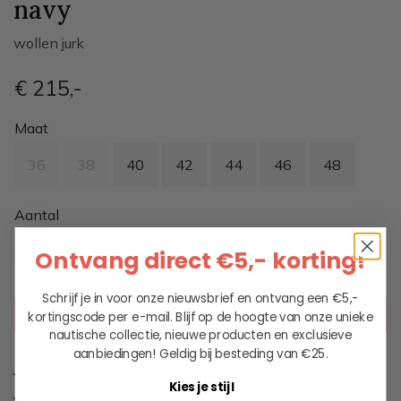
navy
wollen jurk
€ 215
,-
Maat
36
38
40
42
44
46
48
Aantal
Ontvang direct €5,- korting!
Schrijf je in voor onze nieuwsbrief en ontvang een €5,-
kortingscode per e-mail. Blijf op de hoogte van onze unieke
KIES EEN OPTIE
nautische collectie, nieuwe producten en exclusieve
aanbiedingen!
Geldig bij besteding van €25.
Leveren binnen 2 werkdagen
Kies je stijl
Unieke collectie maritieme kleding