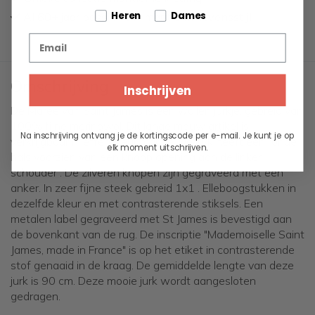
Tell us about your pets
Heren
Dames
Al 60+ jaar passie voor maritieme levensstijl
Email
Omschrijving
Inschrijven
De Maree van Saint James is een wollen jurkje, gebreid van
100% fijne merinowol. Dit lange mouw artikel is
Na inschrijving ontvang je de kortingscode per e-mail. Je kunt je op
verkrijgbaar in effen kleur marine, De jurk heeft een ronde
elk moment uitschrijven.
hals voorzien van een knoop opening aan de linker
schouder . De zilveren knopen zijn gegraveerd met een
anker. In zeer fijne steek gebreid 1x1 . Elleboogstukken in
dezelfde kleur en met contrasterende stiksels. Een
metalen label gegraveerd met St James is bevestigd aan
de bovenkant van de rug. De inscriptie "Mademoiselle Saint
James, made in France" is op het etiket in contrasterende
stof genaaid in de kraag. De gemiddelde lengte van deze
jurk is 90 cm. Deze mooie jurk wordt aangesloten
gedragen.