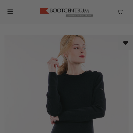
Toggle navigation
ubmenu (Dames kleding)
bmenu (Heren kleding)
ubmenu (Schoenen & Laarzen)
ubmenu (Watersport)
bmenu (Maritieme Lifestyle)
ubmenu (Accessoires)
bmenu (Zeilkleding)
ubmenu (Outlet)