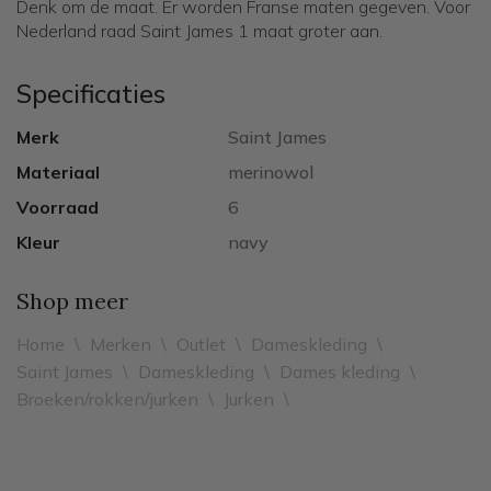
Denk om de maat. Er worden Franse maten gegeven. Voor
Nederland raad Saint James 1 maat groter aan.
Specificaties
Merk
Saint James
Materiaal
merinowol
Voorraad
6
Kleur
navy
Shop meer
Home
\
Merken
\
Outlet
\
Dameskleding
\
Saint James
\
Dameskleding
\
Dames kleding
\
Broeken/rokken/jurken
\
Jurken
\