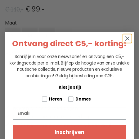
€ 99
,-
€ 140
,-
Maat
S
M
L
XL
Ontvang direct €5,- korting!
Aantal
Schrijf je in voor onze nieuwsbrief en ontvang een €5,-
kortingscode per e-mail. Blijf op de hoogte van onze unieke
nautische collectie, nieuwe producten en exclusieve
aanbiedingen!
Geldig bij besteding van €25.
Kies je stijl
KIES EEN OPTIE
Tell us about your pets
Heren
Dames
Leveren binnen 2 werkdagen
Email
Unieke collectie maritieme kleding
Al 60+ jaar passie voor maritieme levensstijl
Inschrijven