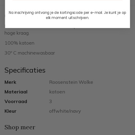
Na inschrijving ontvang je de kortingscode per e-mail. Je kunt je op
Omschrijving
elk moment uitschrijven.
Katoenen vest in Bretonse streep met contrasterende
hoge kraag.
100% katoen
30º C machinewasbaar
Specificaties
Merk
Roosenstein Wolke
Materiaal
katoen
Voorraad
3
Kleur
offwhite/navy
Shop meer