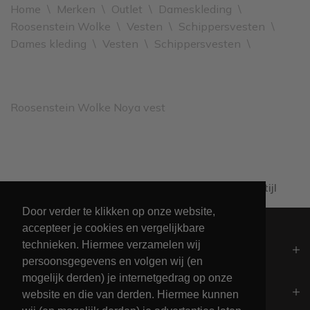
Home
\
Merken
\
Outlet
\
Dameskleding
\
Roosenstein Wolke
\
Vesten
\
Schippersvesten
\
Dames kleding
\
Vesten
\
Schippersvesten
\
Roosenstein Wolke Noya vest
Al 60+ jaar passie voor maritieme levensstijl
Door verder te klikken op onze website,
accepteer je cookies en vergelijkbare
technieken. Hiermee verzamelen wij
Algemeen
persoonsgegevens en volgen wij (en
mogelijk derden) je internetgedrag op onze
Contact
website en die van derden. Hiermee kunnen