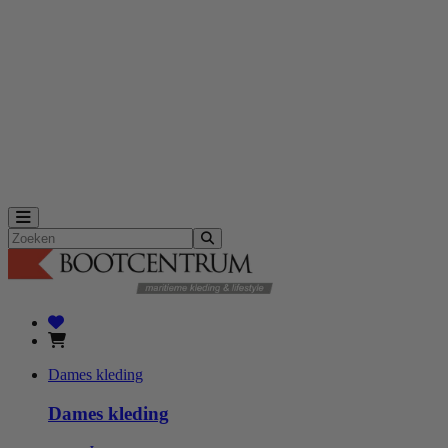
Zeiljassen
Zeilbroeken
Dames zeilkleding
Zeiljassen
Zeilbroeken
Henri Lloyd zeilkleding
Zhik zeilkleding
Outlet
Herenkleding
Dameskleding
Merken
Toggle navigation
Zoeken
Dames kleding
Dames kleding