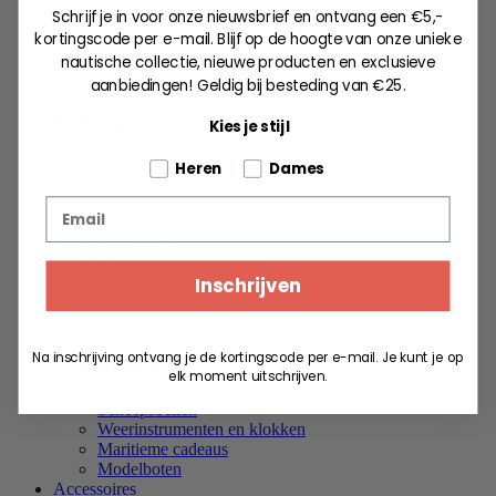
Schrijf je in voor onze nieuwsbrief en ontvang een €5,-
Laarzen & Boots
kortingscode per e-mail. Blijf op de hoogte van onze unieke
Sloffen
Outlet
nautische collectie, nieuwe producten en exclusieve
Watersport
aanbiedingen!
Geldig bij besteding van €25.
Watersport
Kies je stijl
Olielampen en toebehoren
Tell us about your pets
Heren
Dames
Scheepslampen
Oplaadbare lampen
Email
Messen/multitools
Zaklampen
Vlaggen en toebehoren
Inschrijven
Tassen
Verrekijkers
Maritieme Lifestyle
Na inschrijving ontvang je de kortingscode per e-mail. Je kunt je op
Maritieme Lifestyle
elk moment uitschrijven.
Scheepsbellen
Weerinstrumenten en klokken
Maritieme cadeaus
Modelboten
Accessoires