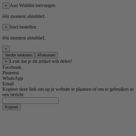
Aan Wishlist toevoegen
×
één moment alstublief.
Snel bestellen
×
één moment alstublief.
×
Verder winkelen
Afrekenen
Leuk dat je dit artikel wilt delen!
×
Facebook
Pinterest
WhatsApp
Email
Kopieer deze link om op je website te plaatsen of om te gebruiken in
een bericht
Kopieer
Dames kleding
Jassen
Peacoats
Wollen jassen