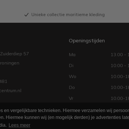
Unieke collectie maritieme kleding
Openingstijden
Zuiderdiep 57
Ma
13.00 - 
roningen
Di
10.00 - 
Wo
10.00-18
481
Do
10.00-18
centrum.nl
Vr
10.00-18
Za
10.00 - 
ies en vergelijkbare technieken. Hiermee verzamelen wij perso
n. Hiermee kunnen wij (en mogelijk derden) je advertenties late
Zo
gesloten
dia.
Lees meer