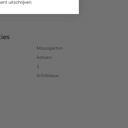
nt uitschrijven.
ties
Mousqueton
katoen
1
lichtblauw