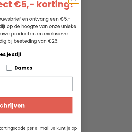
ct €5,- korting!
passie voor maritieme levensstijl
nieuwsbrief en ontvang een €5,-
lijf op de hoogte van onze unieke
ieuwe producten en exclusieve
dig bij besteding van €25.
es je stijl
bout your pets
Dames
chrijven
kortingscode per e-mail. Je kunt je op