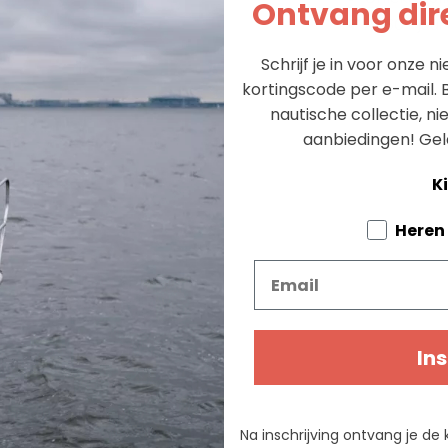
Ontvang dire
Al 60+ jaar 
Schrijf je in voor onze 
kortingscode per e-mail. B
nautische collectie, n
aanbiedingen!
Gel
Ki
Tell us a
Heren
Email
Ins
Na inschrijving ontvang je de 