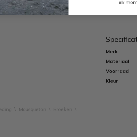
elk mome
Specifica
Merk
Materiaal
Voorraad
Kleur
eding
\
Mousqueton
\
Broeken
\