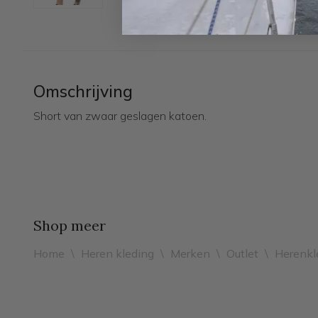
Omschrijving
Short van zwaar geslagen katoen.
Shop meer
Home
\
Heren kleding
\
Merken
\
Outlet
\
Herenkl