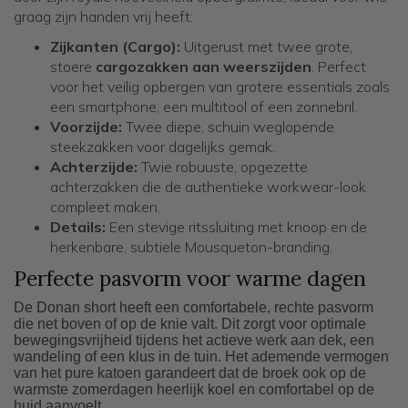
graag zijn handen vrij heeft:
Zijkanten (Cargo):
Uitgerust met twee grote,
stoere
cargozakken aan weerszijden
. Perfect
voor het veilig opbergen van grotere essentials zoals
een smartphone, een multitool of een zonnebril.
Voorzijde:
Twee diepe, schuin weglopende
steekzakken voor dagelijks gemak.
Achterzijde:
Twie robuuste, opgezette
achterzakken die de authentieke workwear-look
compleet maken.
Details:
Een stevige ritssluiting met knoop en de
herkenbare, subtiele Mousqueton-branding.
Perfecte pasvorm voor warme dagen
De Donan short heeft een comfortabele, rechte pasvorm
die net boven of op de knie valt. Dit zorgt voor optimale
bewegingsvrijheid tijdens het actieve werk aan dek, een
wandeling of een klus in de tuin. Het ademende vermogen
van het pure katoen garandeert dat de broek ook op de
warmste zomerdagen heerlijk koel en comfortabel op de
huid aanvoelt.