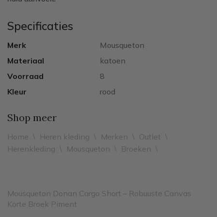
Specificaties
Merk
Mousqueton
Materiaal
katoen
Voorraad
8
Kleur
rood
Shop meer
Home
\
Heren kleding
\
Merken
\
Outlet
\
Herenkleding
\
Mousqueton
\
Broeken
\
Mousqueton Donan Cargo Short – Robuuste Canvas
Korte Broek Piment