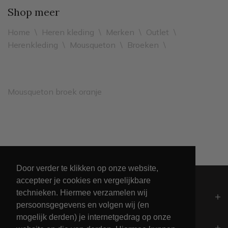
Shop meer
Home
\
Heren kleding
\
Merken
\
Outlet
\
Herenkleding
\
Mousqueton
\
Broeken
\
Mousqueton broek oranje
Leveren binnen 2 werkdagen
Door verder te klikken op onze website,
accepteer je cookies en vergelijkbare
technieken. Hiermee verzamelen wij
Algemeen
persoonsgegevens en volgen wij (en
mogelijk derden) je internetgedrag op onze
Contact