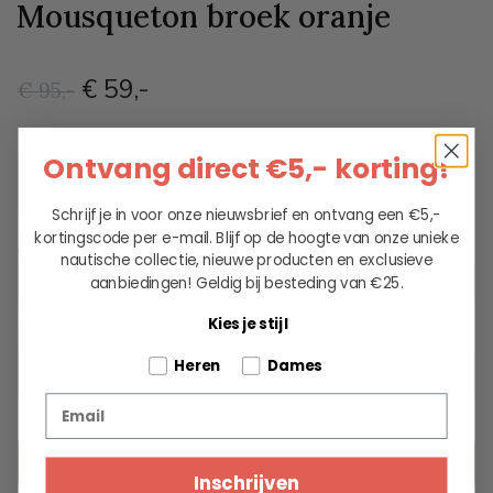
Mousqueton broek oranje
€ 59
,-
€ 95
,-
Maat
Ontvang direct €5,- korting!
M
L
XL
XXL
3XL
Schrijf je in voor onze nieuwsbrief en ontvang een €5,-
kortingscode per e-mail. Blijf op de hoogte van onze unieke
Aantal
nautische collectie, nieuwe producten en exclusieve
aanbiedingen!
Geldig bij besteding van €25.
Kies je stijl
Kleur
Tell us about your pets
Heren
Dames
oranje
Email
KIES EEN OPTIE
Inschrijven