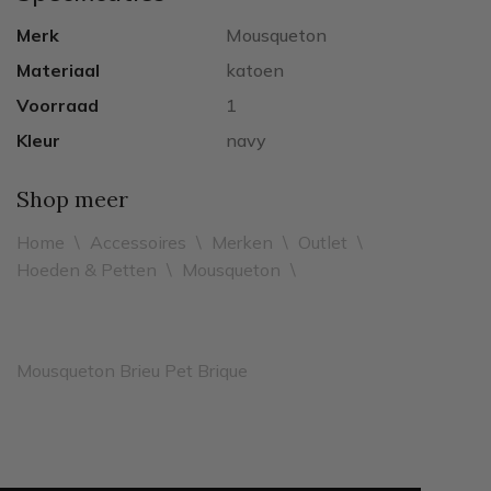
Merk
Mousqueton
Materiaal
katoen
Voorraad
1
Kleur
navy
Shop meer
Home
\
Accessoires
\
Merken
\
Outlet
\
Hoeden & Petten
\
Mousqueton
\
Mousqueton Brieu Pet Brique