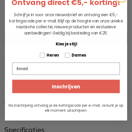
Ontvang direct €5,- korting!
Aantal
Schrijf je in voor onze nieuwsbrief en ontvang een €5,-
kortingscode per e-mail. Blijf op de hoogte van onze unieke
nautische collectie, nieuwe producten en exclusieve
aanbiedingen!
Geldig bij besteding van €25.
IN WINKELWAGEN
Kies je stijl
Tell us about your pets
Heren
Dames
Leveren binnen 2 werkdagen
Email
Unieke collectie maritieme kleding
Al 60+ jaar passie voor maritieme levensstijl
Inschrijven
Omschrijving
Na inschrijving ontvang je de kortingscode per e-mail. Je kunt je op
elk moment uitschrijven.
Stevige pet van zware katoen.
Specificaties