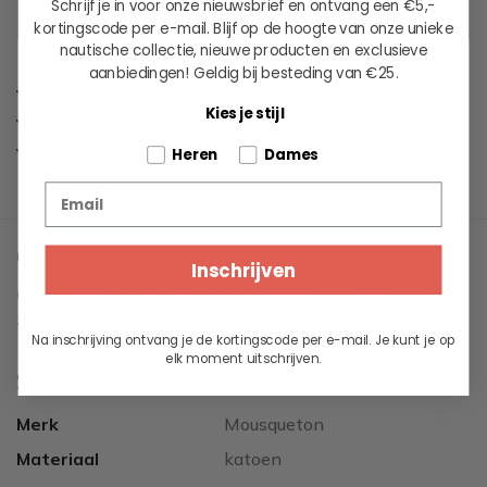
Schrijf je in voor onze nieuwsbrief en ontvang een €5,-
T. 050-3123481
kortingscode per e-mail. Blijf op de hoogte van onze unieke
nautische collectie, nieuwe producten en exclusieve
aanbiedingen!
Geldig bij besteding van €25.
Leveren binnen 2 werkdagen
Kies je stijl
Unieke collectie maritieme kleding
Al 60+ jaar passie voor maritieme levensstijl
Tell us about your pets
Heren
Dames
Email
Omschrijving
Inschrijven
Comfortabel, mooi, praktisch, wasbaar en compact, ... hier
zijn alle troeven van deze mooie Bob Mousqueton.
Na inschrijving ontvang je de kortingscode per e-mail. Je kunt je op
elk moment uitschrijven.
Specificaties
Merk
Mousqueton
Materiaal
katoen