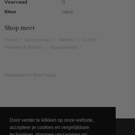
Voorraad
0
Kleur
navy
Shop meer
Home
\
Accessoires
\
Merken
\
Outlet
\
Hoeden & Petten
\
Mousqueton
\
Mousqueton Basil Navy
Leveren binnen 2 werkdagen
Door verder te klikken op onze website,
accepteer je cookies en vergelijkbare
technieken. Hiermee verzamelen wij