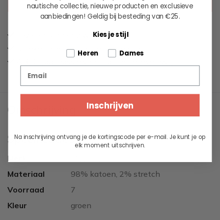
KIES EEN OPTIE
nautische collectie, nieuwe producten en exclusieve
aanbiedingen!
Geldig bij besteding van €25.
Kies je stijl
Leveren binnen 2 werkdagen
Unieke collectie maritieme kleding
Tell us about your pets
Heren
Dames
Al 60+ jaar passie voor maritieme levensstijl
Email
Inschrijven
Omschrijving
Specificaties
Na inschrijving ontvang je de kortingscode per e-mail. Je kunt je op
elk moment uitschrijven.
Merk
Mason's
Materiaal
98% katoen, 2% stretch
Voorraad
7
Kleur
groen