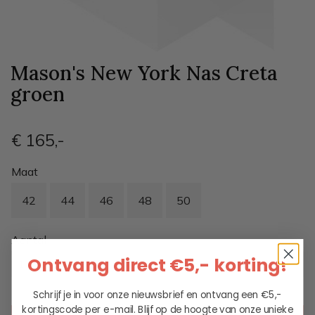
Mason's New York Nas Creta
groen
€ 165
,-
Maat
42
44
46
48
50
Aantal
Ontvang direct €5,- korting!
Schrijf je in voor onze nieuwsbrief en ontvang een €5,-
kortingscode per e-mail. Blijf op de hoogte van onze unieke