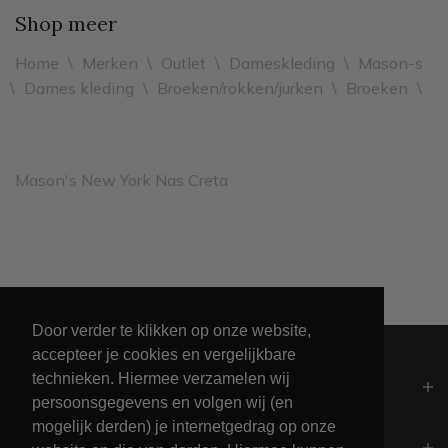
Shop meer
Home
\
Merken
\
Outlet
\
Dameskleding
\
Mason-s
\
Dames kleding
\
Broeken/rokken/jurken
\
Broeken
\
Mason's New York Nas Creta
Unieke collectie maritieme kleding
Door verder te klikken op onze website,
accepteer je cookies en vergelijkbare
technieken. Hiermee verzamelen wij
Algemeen
persoonsgegevens en volgen wij (en
mogelijk derden) je internetgedrag op onze
Contact