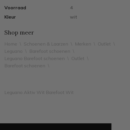
Voorraad
4
Kleur
wit
Shop meer
Home
\
Schoenen & Laarzen
\
Merken
\
Outlet
\
Leguano
\
Barefoot schoenen
\
Leguano Barefoot schoenen
\
Outlet
\
Barefoot schoenen
\
Leguano Aktiv Wit Barefoot Wit
Leveren binnen 2 werkdagen