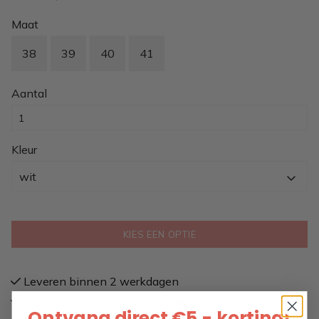
Maat
38
39
40
41
Aantal
Kleur
wit
KIES EEN OPTIE
Leveren binnen 2 werkdagen
Unieke collectie maritieme kleding
Ontvang direct €5,- korting!