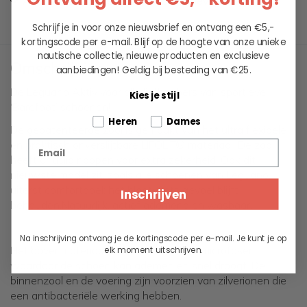
Al 60+ jaar passie voor maritieme levensstijl
Schrijf je in voor onze nieuwsbrief en ontvang een €5,-
kortingscode per e-mail. Blijf op de hoogte van onze unieke
nautische collectie, nieuwe producten en exclusieve
Omschrijving
aanbiedingen!
Geldig bij besteding van €25.
De Leguano Aktiv voor alle liefhebbers van sportieve
Kies je stijl
‘Barefoot’ schoenen!
Tell us about your pets
Heren
Dames
De gepatenteerde zool is gemaakt van het ultra flexibele
en praktisch onverslijtbare LIFOLIT® materiaal. De zool
Email
heeft antislip noppen voor extra zekerheid. Ook dit
nieuwste model zit, zoals alle schoenen van Leguano,
uiterst comfortabel: het blootvoets gevoel blijft
Inschrijven
behouden.Natuurlijk, actief ademend en wasbaar.
Na inschrijving ontvang je de kortingscode per e-mail. Je kunt je op
Het bovenmateriaal is van viscose met microfaser,
elk moment uitschrijven.
waardoor de schoen kan ademen en snel droogt. De
binnenzool en de voering zijn voorzien van zilverionen die
een antibacteriële werking hebben.