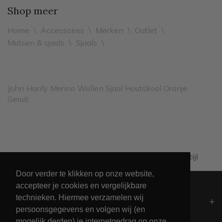
Shop meer
Home
\
Accessoires
\
Merken
\
Outlet
\
Mutsen & sjaals
\
Sjaals
\
John Hanly Merino Wollen Sjaal Houtskool Oranje
Geruit
Al 60+ jaar passie voor maritieme levensstijl
Door verder te klikken op onze website,
accepteer je cookies en vergelijkbare
technieken. Hiermee verzamelen wij
Algemeen
persoonsgegevens en volgen wij (en
mogelijk derden) je internetgedrag op onze