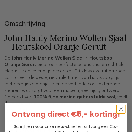
Omschrijving
John Hanly Merino Wollen Sjaal
– Houtskool Oranje Geruit
De
John Hanly Merino Wollen Sjaal
in
Houtskool
Oranje Geruit
biedt een perfecte balans tussen subtiele
elegantie en levendige accenten. Dit klassieke ruitpatroon
combineert de diepe, neutrale tinten van houtskoolgrijs
met energieke oranje lijnen en verfijnde contrasterende
kleuren, wat zorgt voor een modern, veelzijdig ontwerp.
Gemaakt van
100% fijne merino geborstelde wol
, voelt
deze sjaal luxueus zacht aan en biedt hij optimale warmte
en comfort.
Ontvang direct €5,- korting!
Kenmerken en details
Schrijf je in voor onze nieuwsbrief en ontvang een €5,-
Patroon en kleuren
: