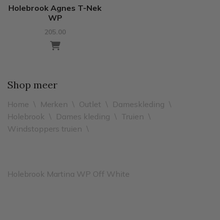
Holebrook Agnes T-Nek
WP
205.00
Shop meer
Home
\
Merken
\
Outlet
\
Dameskleding
\
Holebrook
\
Dames kleding
\
Truien
\
Windstoppers truien
\
Holebrook Martina WP Off White