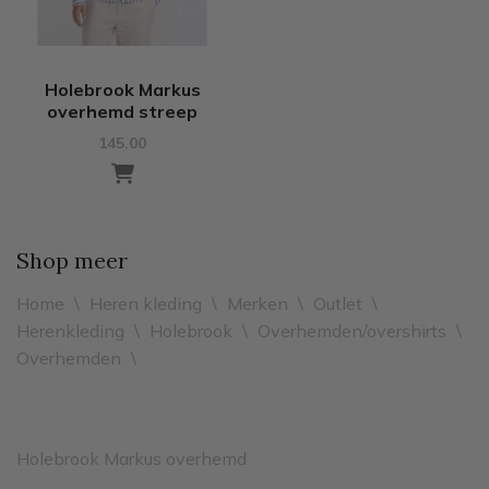
Holebrook Markus
overhemd streep
145.00
Shop meer
Home
\
Heren kleding
\
Merken
\
Outlet
\
Herenkleding
\
Holebrook
\
Overhemden/overshirts
\
Overhemden
\
Holebrook Markus overhemd