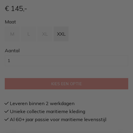
€ 145
,-
Maat
M
L
XL
XXL
Aantal
KIES EEN OPTIE
Leveren binnen 2 werkdagen
Unieke collectie maritieme kleding
Al 60+ jaar passie voor maritieme levensstijl