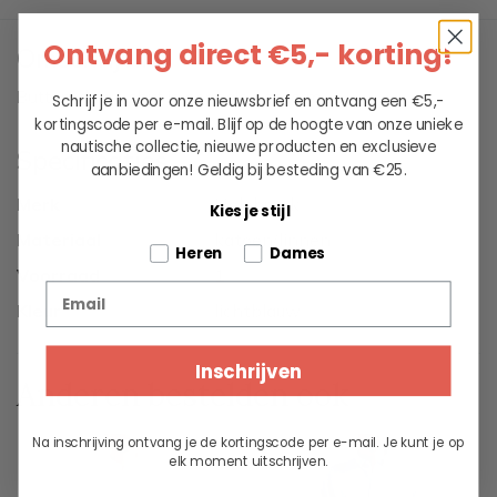
Ontvang direct €5,- korting!
Omschrijving
Button-down shirt in normale pasvorm.
Schrijf je in voor onze nieuwsbrief en ontvang een €5,-
kortingscode per e-mail. Blijf op de hoogte van onze unieke
nautische collectie, nieuwe producten en exclusieve
Specificaties
aanbiedingen!
Geldig bij besteding van €25.
Merk
Holebrook
Kies je stijl
Materiaal
katoen/linnen
Tell us about your pets
Heren
Dames
Voorraad
1
Email
Kleur
lichtblauw
Inschrijven
Anderen bestelden ook
Na inschrijving ontvang je de kortingscode per e-mail. Je kunt je op
elk moment uitschrijven.