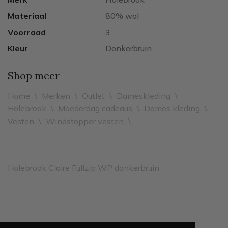
Materiaal
80% wol
Voorraad
3
Kleur
Donkerbruin
Shop meer
Home
\
Merken
\
Outlet
\
Dameskleding
\
Holebrook
\
Moederdag cadeaus
\
Dames kleding
\
Vesten
\
Windstopper vesten
\
Holebrook Claire Fullzip WP donkerbruin
Leveren binnen 2 werkdagen