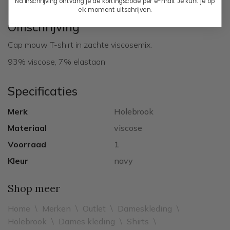
Na inschrijving ontvang je de kortingscode per e-mail. Je kunt je op
elk moment uitschrijven.
Omschrijving
Cap mouw T-shirt in zachte viscosemix.
93% viscose, 7% elastaan
Specificaties
Merk
Holebrook
Materiaal
viscose
Voorraad
1
Kleur
navy
Shop meer
Home
\
Merken
\
Outlet
\
Dameskleding
\
Holebrook
\
Dames kleding
\
Shirts
\