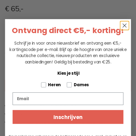
€ 65
,-
Maat
Ontvang direct €5,- korting!
S
M
L
XL
Schrijf je in voor onze nieuwsbrief en ontvang een €5,-
kortingscode per e-mail. Blijf op de hoogte van onze unieke
Aantal
nautische collectie, nieuwe producten en exclusieve
aanbiedingen!
Geldig bij besteding van €25.
Kies je stijl
Tell us about your pets
Heren
Dames
KIES EEN OPTIE
Email
Leveren binnen 2 werkdagen
Unieke collectie maritieme kleding
Inschrijven
Al 60+ jaar passie voor maritieme levensstijl