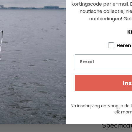
kortingscode per e-mail. B
nautische collectie, n
aanbiedingen!
Gel
Ki
Tell us a
Heren
Email
Ins
Na inschrijving ontvang je de 
elk mome
Specifica