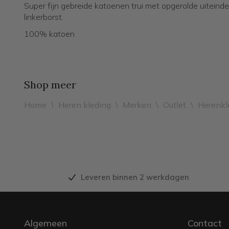
Super fijn gebreide katoenen trui met opgerolde uiteind
linkerborst.
100% katoen
Shop meer
Home
\
Heren kleding
\
Merken
\
Outlet
\
Herenkl
Leveren binnen 2 werkdagen
Algemeen
Contact