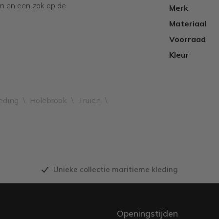
en en een zak op de
Merk
Materiaal
Voorraad
Kleur
eding
\
Holebrook
\
Truien
\
Unieke collectie maritieme kleding
Openingstijden