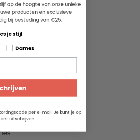
lijf op de hoogte van onze unieke
ieuwe producten en exclusieve
dig bij besteding van €25.
es je stijl
bout your pets
Dames
chrijven
kortingscode per e-mail. Je kunt je op
nt uitschrijven.
ties