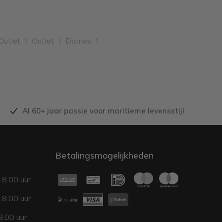
Outlet
\
Outlet
\
Dames
\
Al 60+ jaar passie voor maritieme levensstijl
Betalingsmogelijkheden
18.00 uur
18.00 uur
.00 uur