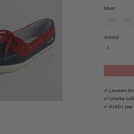
Maat
39
40
Aantal
Leveren bi
Unieke coll
Al 60+ jaar 