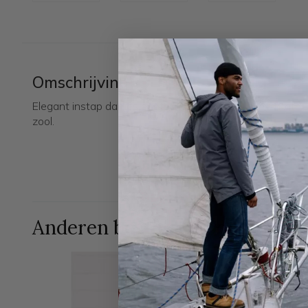
Omschrijving
Elegant instap dames bootschoen van Henri Lloyd.Katoen
zool.
Anderen bestelden ook