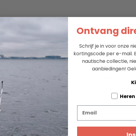
Ontvang dire
Specifica
Schrijf je in voor onze 
 gevoerd en rubber anti-slip
Merk
kortingscode per e-mail. B
Materiaal
nautische collectie, n
Voorraad
aanbiedingen!
Gel
Kleur
Ki
Tell us a
Heren
Email
Ins