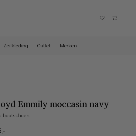
Zeilkleding
Outlet
Merken
Lloyd Emmily moccasin
navy
p bootschoen
5
,-