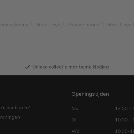
ameskleding
\
Henri Lloyd
\
Bootschoenen
\
Henri Lloyd 
Unieke collectie maritieme kleding
Openingstijden
Zuiderdiep 57
Ma
13.00 - 
roningen
Di
10.00 - 
Wo
10.00-18