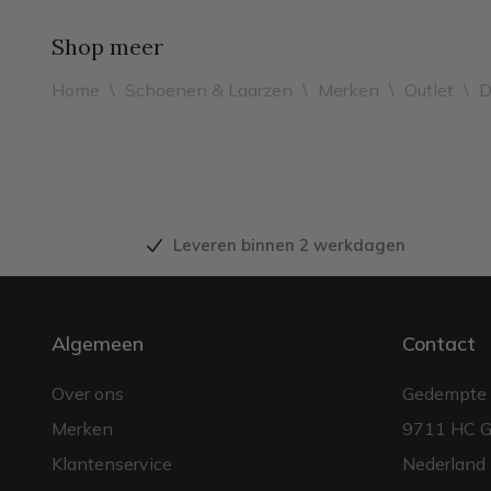
Shop meer
Home
\
Schoenen & Laarzen
\
Merken
\
Outlet
\
D
Leveren binnen 2 werkdagen
Algemeen
Contact
Over ons
Gedempte 
Merken
9711 HC G
Klantenservice
Nederland