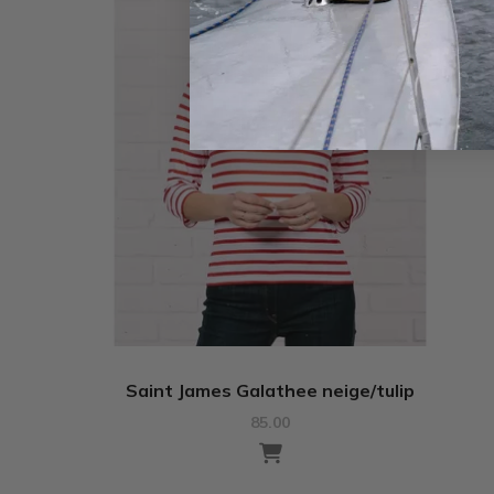
Saint James Galathee neige/tulip
85.00