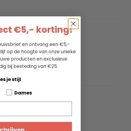
ct €5,- korting!
ties
nieuwsbrief en ontvang een €5,-
Henri Lloyd
lijf op de hoogte van onze unieke
katoen
ieuwe producten en exclusieve
2
dig bij besteding van €25.
navy
es je stijl
bout your pets
Dames
chrijven