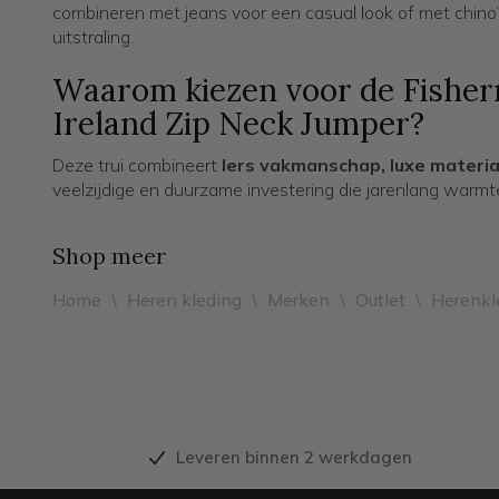
combineren met jeans voor een casual look of met chino
uitstraling.
Waarom kiezen voor de Fisher
Ireland Zip Neck Jumper?
Deze trui combineert
Iers vakmanschap, luxe materiale
veelzijdige en duurzame investering die jarenlang warmte
Shop meer
Home
\
Heren kleding
\
Merken
\
Outlet
\
Herenkl
Leveren binnen 2 werkdagen