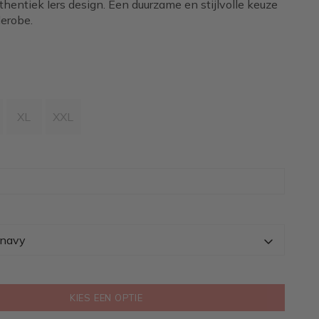
hentiek Iers design. Een duurzame en stijlvolle keuze
derobe.
XL
XXL
 navy
KIES EEN OPTIE