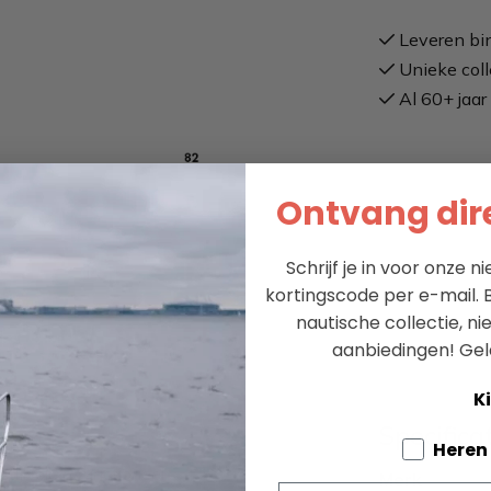
Leveren bi
Unieke coll
Al 60+ jaar 
Ontvang dire
Schrijf je in voor onze 
kortingscode per e-mail. B
nautische collectie, n
aanbiedingen!
Gel
Ki
Specifica
Tell us a
Heren
stijlvol en functioneel
Merk