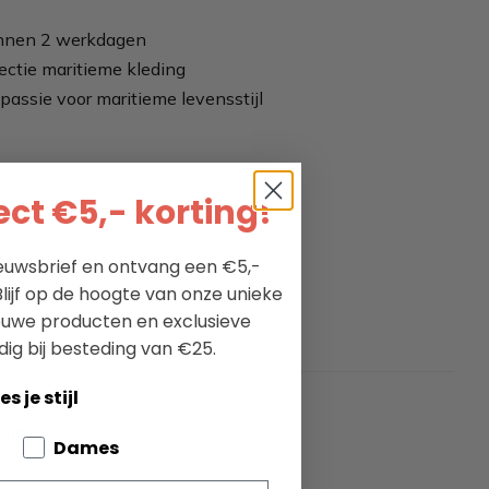
nnen 2 werkdagen
ectie maritieme kleding
passie voor maritieme levensstijl
ct €5,- korting!
nieuwsbrief en ontvang een €5,-
lijf op de hoogte van onze unieke
ieuwe producten en exclusieve
dig bij besteding van €25.
es je stijl
ties
bout your pets
Dames
Fisherman out of Ireland