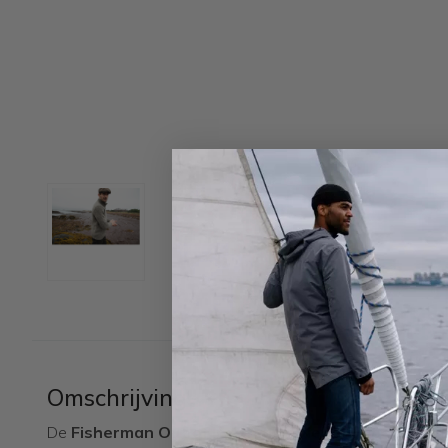
Omschrijving
De
Fisherman Out of Ireland Zip Neck Jumper
is een 