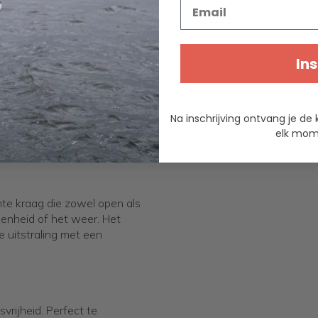
Email
 Deze trui is gemaakt van
Materiaal
kendstaat om haar zachte
xtuur. Bovendien is de wol
Voorraad
 aan duurzame mode.
Kleur
Ins
demend en biedt uitstekende
Na inschrijving ontvang je de 
zij de natuurlijke elasticiteit
elk mome
te kraag die zowel open als
enheid of het weer. Het
e uitstraling met een
rijheid. Perfect te