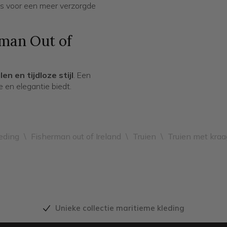
’s voor een meer verzorgde
man Out of
n en tijdloze stijl
. Een
 en elegantie biedt.
eding
\
Fisherman out of Ireland
\
Truien
\
Truien met kraa
Unieke collectie maritieme kleding