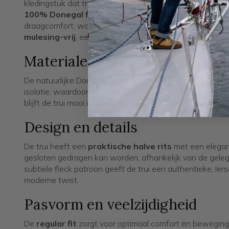
kledingstuk dat traditie en modern design samenbrengt.
100% Donegal fleck merinowol
, een luxe wol die be
draagcomfort, warmte en karakteristieke gespikkelde te
mulesing-vrij
, een diervriendelijke keuze die bijdraagt
Materialen en comfort
De natuurlijke Donegal merinowol voelt zacht aan, is a
isolatie, waardoor de trui ideaal is voor frisse dagen. Dank
blijft de trui mooi in vorm, ook bij veelvuldig dragen.
Design en details
De trui heeft een
praktische halve rits
met een elegan
gesloten gedragen kan worden, afhankelijk van de geleg
subtiele fleck patroon geeft de trui een authentieke, Iers
moderne twist.
Pasvorm en veelzijdigheid
De
regular fit
zorgt voor optimaal comfort en bewegingsv