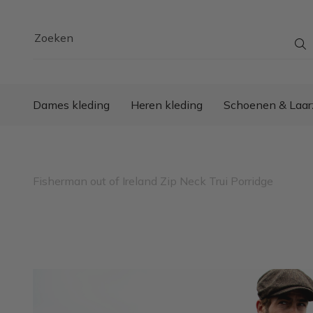
Zoeken
Dames kleding
Heren kleding
Schoenen & Laar
Fisherman out of Ireland Zip Neck Trui Porridge