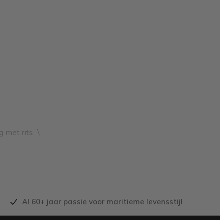
g met rits
\
Al 60+ jaar passie voor maritieme levensstijl