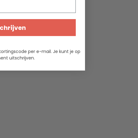
merinowol/kasjmier
0
meerkleurig, navy
chrijven
kortingscode per e-mail. Je kunt je op
nt uitschrijven.